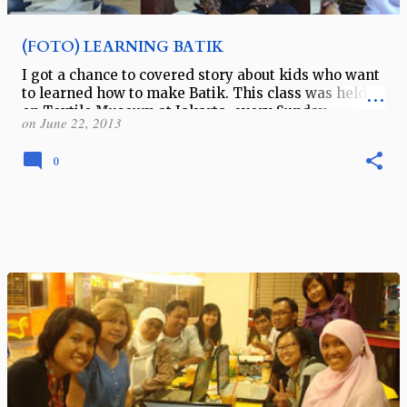
(FOTO) LEARNING BATIK
I got a chance to covered story about kids who want
to learned how to make Batik. This class was held
on Textile Museum at Jakarta, every Sunday
on
June 22, 2013
morning. (EKW) All the kids wh…
0