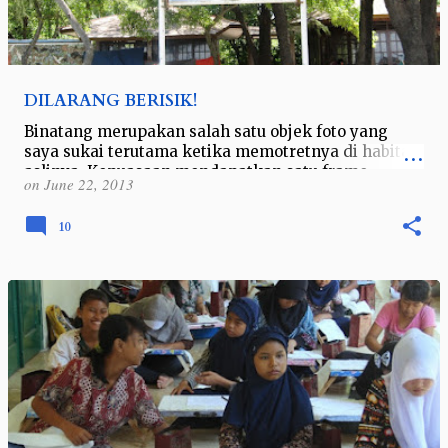
DILARANG BERISIK!
Binatang merupakan salah satu objek foto yang
saya sukai terutama ketika memotretnya di habitat
aslinya. Kepuasaan mendapatkan satu frame
on
June 22, 2013
ekspresi binatang di alam liar itu bikin…
10