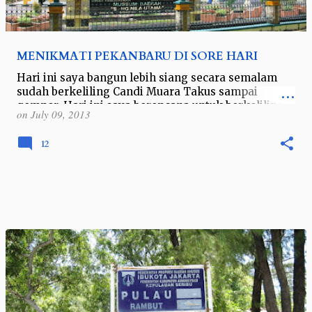
MENIKMATI PEKANBARU DI SORE HARI
Hari ini saya bangun lebih siang secara semalam
sudah berkeliling Candi Muara Takus sampai
gempor. Hari ini saya berencana untuk berkeliling
on
July 09, 2013
kota Pekanbaru bersama kawan anggota …
12