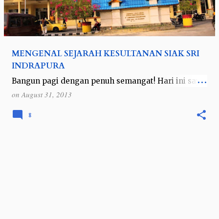
MENGENAL SEJARAH KESULTANAN SIAK SRI
INDRAPURA
Bangun pagi dengan penuh semangat! Hari ini saya
akan jalan-jalan ke kabupaten Siak Indrapura.
on
August 31, 2013
Berdasarkan hasil survei instan tadi malam,
transportasi menuju ke kabupaten ini ada…
8