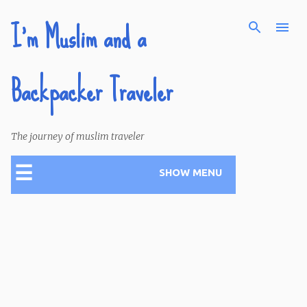
I'm Muslim and a
Skip to main content
Backpacker Traveler
The journey of muslim traveler
☰
SHOW MENU
P
o
s
t