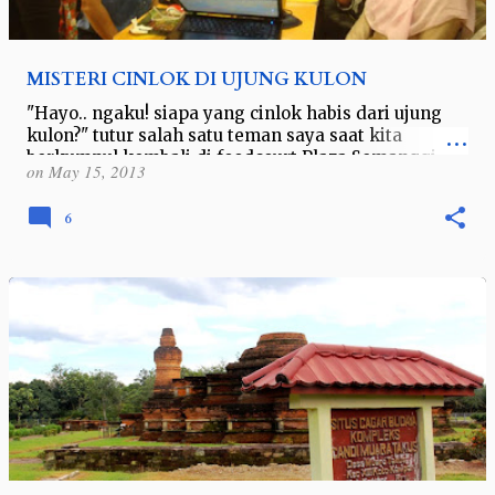
MISTERI CINLOK DI UJUNG KULON
"Hayo.. ngaku! siapa yang cinlok habis dari ujung
kulon?" tutur salah satu teman saya saat kita
berkumpul kembali di foodcourt Plaza Semanggi
on
May 15, 2013
untuk saling bertukar foto…
6