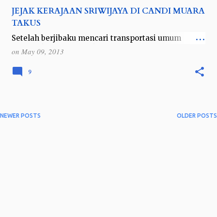
JEJAK KERAJAAN SRIWIJAYA DI CANDI MUARA
TAKUS
Setelah berjibaku mencari transportasi umum
menuju ke candi ini, akhirnya saya pun berdiri
on
May 09, 2013
dengan hati berbunga-bunga di depan pintu masuk
areal candi ini. Candi Muara Takus in…
9
NEWER POSTS
OLDER POSTS