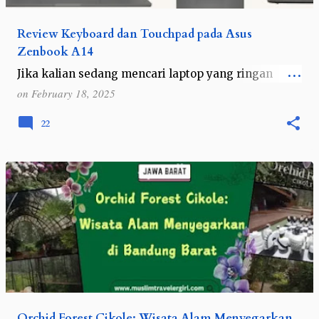
Review Keyboard dan Touchpad pada Asus
Zenbook A14
Jika kalian sedang mencari laptop yang ringan
dengan desain premium dan fitur canggih, ASUS
on
February 18, 2025
Zenbook A14 (UX3407) Copilot+ PC bisa menjadi
pilihan yang tepat. Salah satu aspek pent…
22
Orchid Forest Cikole: Wisata Alam Menyegarkan