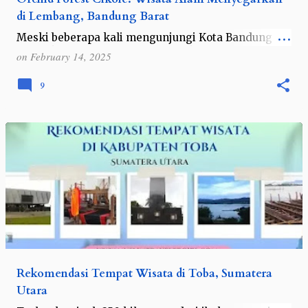
di Lembang, Bandung Barat
Meski beberapa kali mengunjungi Kota Bandung
dan sekitarnya, namun harus diakui saya jarang
on
February 14, 2025
menulis soal tempat wisata di Bandung, Jawa Barat
ini. Terakhir kali menulis soal Bandu…
9
Rekomendasi Tempat Wisata di Toba, Sumatera
Utara