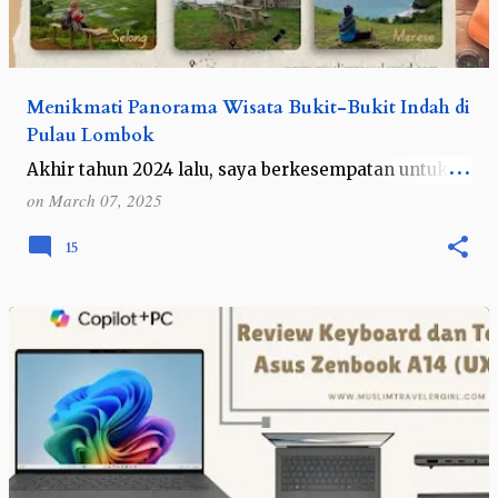
Menikmati Panorama Wisata Bukit-Bukit Indah di
Pulau Lombok
Akhir tahun 2024 lalu, saya berkesempatan untuk
kembali menjelajahi pulau Lombok di Provinsi Nusa
on
March 07, 2025
Tenggara Barat. Kali ini saya bersama seorang
teman yang ingin healing menikmati…
15