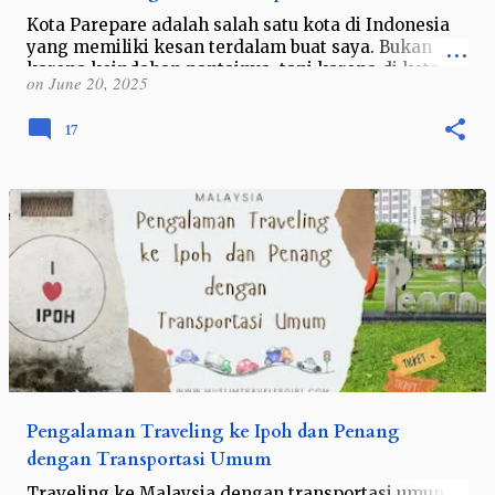
Kota Parepare adalah salah satu kota di Indonesia
yang memiliki kesan terdalam buat saya. Bukan
karena keindahan pantainya, tapi karena di kota
on
June 20, 2025
inilah almarhum opa (ayah dari ibu)…
17
Pengalaman Traveling ke Ipoh dan Penang
dengan Transportasi Umum
Traveling ke Malaysia dengan transportasi umum