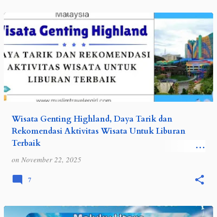
Wisata Genting Highland, Daya Tarik dan
Rekomendasi Aktivitas Wisata Untuk Liburan
Terbaik
Buat orang Indonesia, salah satu tempat yang
on
November 22, 2025
menjadi tujuan wisata saat traveling ke Malaysia
adalah Genting Highland. Wisata Genting Highland
7
adalah sebuah kawasan perbukitan ya…