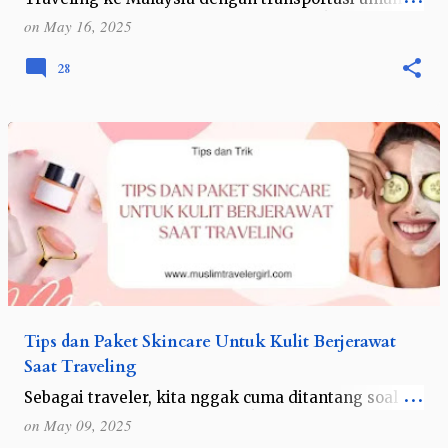
bisa jadi pengalaman seru yang penuh kejutan,
on
May 16, 2025
apalagi jika kalian tipikal traveler yang suka
perjalanan yang fleksibel dan dekat de…
28
Tips dan Paket Skincare Untuk Kulit Berjerawat
Saat Traveling
Sebagai traveler, kita nggak cuma ditantang soal
rute dan itinerary aja, urusan kulit juga bisa jadi
on
May 09, 2025
masalah serius, lho. Selama perjalanan, wajah kita