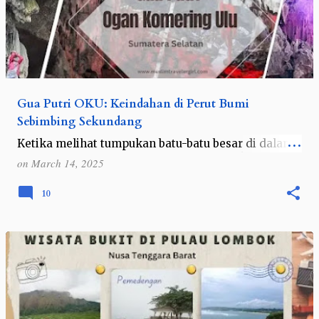
Gua Putri OKU: Keindahan di Perut Bumi
Sebimbing Sekundang
Ketika melihat tumpukan batu-batu besar di dalam
sebuah gua, saya pun langsung bertanya kepada
on
March 14, 2025
salah satu kolega, "Boleh manjat?" Begitu dijawab,
"Boleh. Silakan ka…
10