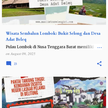
Wisata Sembalun Lombok: Bukit Selong dan Desa
Adat Beleq
Pulau Lombok di Nusa Tenggara Barat memiliki
banyak tempat wisata yang menarik. Selain
on
August 09, 2025
pantainya, banyak tempat wisata bukit-bukit indah
di Pulau Lombok . Buat kalian yang ingin m…
23