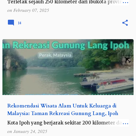
Terletak sejauh 250 kilometer dari ibukota provinsi
Sumatera Utara , Medan dan dikelilingi hijaunya
on
February 07, 2025
pemandangan di sekitar Danau Toba, Kabupaten
Toba bisa menjadi salah satu tempa…
14
Rekomendasi Wisata Alam Untuk Keluarga di
Malaysia: Taman Rekreasi Gunung Lang, Ipoh
Kota Ipoh yang berjarak sekitar 200 kilometer dari
kota Kuala Lumpur ini memang tidak seterkenal
on
January 24, 2025
Melaka, Penang dan Kuala Lumpur sebagai