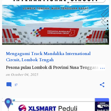
Mengagumi Track Mandalika International
Circuit, Lombok Tengah
Pesona pulau Lombok di Provinsi Nusa Tenggara
Barat memang tidak ada habisnya. Selain
on
October 04, 2025
keindahan pantai dan bukit yang indah , kehadiran
sirkuit internasional Mandalika pun menjadi…
17