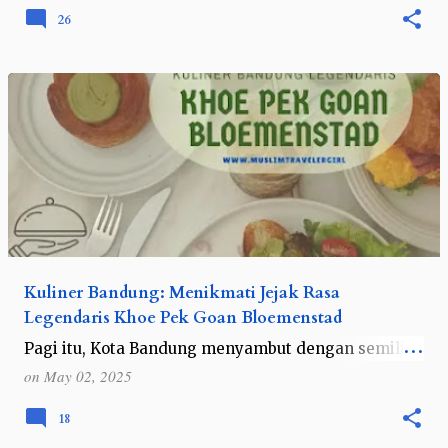
sering banget kena paparan …
26
Kuliner Bandung: Menikmati Jejak Rasa
Legendaris Khoe Pek Goan Bloemenstad
Pagi itu, Kota Bandung menyambut dengan semilir
angin yang masih terasa adem dan langit cerah.
on
May 02, 2025
Gelombang panas yang tahun lalu sempat membuat
beberapa kota panas membara, tidak te…
18