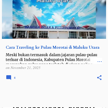
Cara Traveling ke Pulau Morotai di Maluku Utara
Meski bukan termasuk dalam jajaran pulau-pulau
terluar di Indonesia, Kabupaten Pulau Morotai
merupakan pulau yang terletak di ujung paling
on
November 21, 2025
utara Indonesia. Kabupaten ini berbatasa…
4