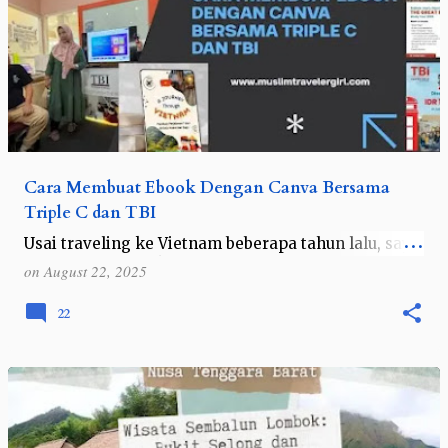
Cara Membuat Ebook Dengan Canva Bersama
Triple C dan TBI
Usai traveling ke Vietnam beberapa tahun lalu, saya
memang menuliskan beberapa ceritanya di blog ini.
on
August 22, 2025
Namun beberapa teman penasaran dengan itinerary
selama saya menjelajahi nega…
22