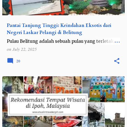
Pantai Tanjung Tinggi: Keindahan Eksotis dari
Negeri Laskar Pelangi di Belitung
Pulau Belitung adalah sebuah pulau yang terletak di
Provinsi Kepulauan Bangka Belitung, Indonesia.
on
July 22, 2025
Dikenal karena keindahan pantainya yang eksotis
dan sumber daya alamnya yang kay…
20