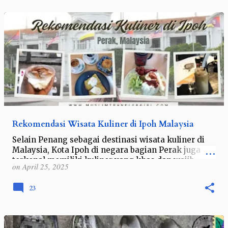
Rekomendasi Wisata Kuliner di Ipoh Malaysia
Selain Penang sebagai destinasi wisata kuliner di
Malaysia, Kota Ipoh di negara bagian Perak juga
terkenal memiliki kuliner yang khas dan wajib
on
April 25, 2025
dicoba.
23