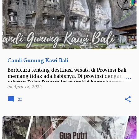
Candi Gunung Kawi Bali
Berbicara tentang destinasi wisata di Provinsi Bali
memang tidak ada habisnya. Di provinsi dengan
sebutan Pulau Dewata ini memiliki banyak tempat
on
April 18, 2025
wisata, mulai dari alam, budaya h…
22