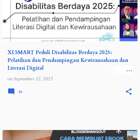
XLSMART Peduli Disabilitas Berdaya 2025:
Pelatihan dan Pendampingan Kewirausahaan dan
Literasi Digital
Setelah sukses melakukan kegiatan pelatihan
on
September 12, 2025
literasi digital untuk disabilitas di tahun 2023 dan
pelatihan disabilitas siap kerja di tahun 2024,
16
XLSMART kembali melanjutkan pro…