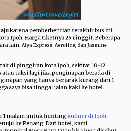
aju
karena pemberhentian terakhir bus ini
kota Ipoh. Harga tiketnya
25 ringgit
. Beberapa
ara lain:
Alya Express, Aeroline, dan Jasmine
tak di pinggiran kota Ipoh, sekitar 10-12
s atau taksi lagi jika penginapan berada di
ginapan yang hanya berjarak kurang dari 1
ga saya bisa tinggal jalan kaki ke hotel.
ari 1 malam untuk hunting
kuliner di Ipoh
,
nuju ke Penang. Dari hotel, kami
Terminal Meru Raya (atau bisa juga disebut