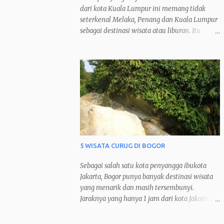
dari kota Kuala Lumpur ini memang tidak
seterkenal Melaka, Penang dan Kuala Lumpur
sebagai destinasi wisata atau liburan. Itu
sebabnya Ipoh cenderung lebih sepi
dibandingkan ketiga kota tersebut. Namun
justru inilah yang membuat saya menyukai
kota Ipoh dan menjadikannya kota favorit saya
ketika berkunjung ke Malaysia.
5 WISATA CURUG DI BOGOR
Sebagai salah satu kota penyangga ibukota
Jakarta, Bogor punya banyak destinasi wisata
yang menarik dan masih tersembunyi.
Jaraknya yang hanya 1 jam dari kota Jakarta
pun membuat Bogor menjadi destinasi
weekend escape bagi warga Jakarta. Saya pun