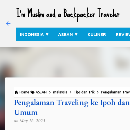
I'm Muslim and a Backpacker Traveler
INDONESIA
▼
ASEAN
▼
KULINER
REVIE
Home
ASEAN
malaysia
Tips dan Trik
Pengalaman Trave
Pengalaman Traveling ke Ipoh da
Umum
on
May 16, 2025