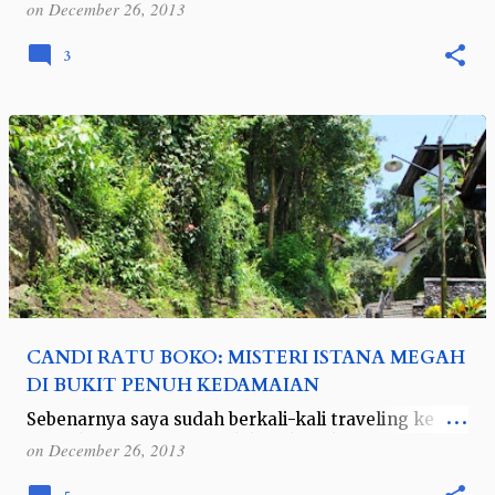
on
December 26, 2013
dan bisa dimakan. Beberapa jenisnya terk…
3
CANDI RATU BOKO: MISTERI ISTANA MEGAH
DI BUKIT PENUH KEDAMAIAN
Sebenarnya saya sudah berkali-kali traveling ke
Yogyakarta. Namun untuk kesekian kalinya saya
on
December 26, 2013
menyambangi lagi si kota pelajar ini. Rencana
awalnya sih cuma mau numpang lewat dan…