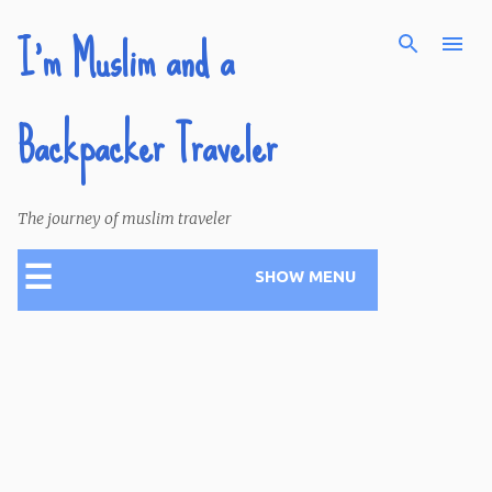
I'm Muslim and a
Skip to main content
Backpacker Traveler
The journey of muslim traveler
☰
SHOW MENU
P
o
s
t