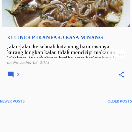
KULINER PEKANBARU RASA MINANG
Jalan-jalan ke sebuah kota yang baru rasanya
kurang lengkap kalau tidak mencicipi makanan
lokalnya. Itu sebabnya ketika saya berkunjung ke
on
November 03, 2013
Pekanbaru, Riau, saya mencoba tidak mema…
2
NEWER POSTS
OLDER POSTS