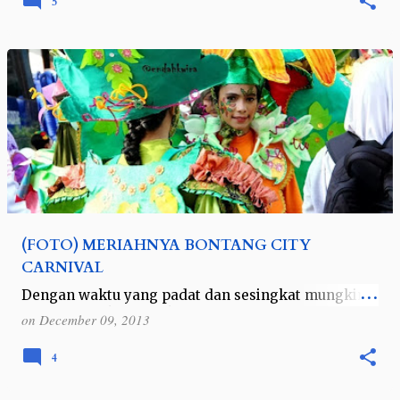
5
(FOTO) MERIAHNYA BONTANG CITY
CARNIVAL
Dengan waktu yang padat dan sesingkat mungkin,
saya ditugaskan untuk meliput acara ulang tahun
on
December 09, 2013
kota Bontang yang ke 14, hanya dalam waktu 3 hari
2 malam, terhitung mulai dari keb…
4