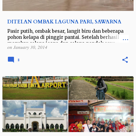
DITELAN OMBAK LAGUNA PARI, SAWARNA
Pasir putih, ombak besar, langit biru dan beberapa
pohon kelapa di pinggir pantai. Setelah berhasil
menukar celana jeans dan celana pendek saya
on
January 30, 2014
dengan kawan saya, Dewi Setyorini,…
8