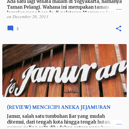
Ada satu lagi wisata malam di Yogyakarta, namanya
Taman Pelangi. Wahana ini merupakan taman
lampion yang berada di pelataran Monumen Jogja
on
December 26, 2013
Kembali atau yang biasa disebut orang lo…
2
(REVIEW) MENCICIPI ANEKA JEJAMURAN
Jamur, salah satu tumbuhan liar yang mudah
ditemui, dari tengah kota hingga tengah hutan,
namun paling sulit dibedakan antara yang beracun