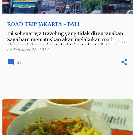
ROAD TRIP JAKARTA - BALI
Ini sebenarnya traveling yang tidak direncanakan.
Saya baru memutuskan akan melakukan roadtrip
alias perjalanan darat dari Jakarta ke Bali 3 hari
on
February 26, 2014
sebelum libur di tanggal 9 Juni …
26