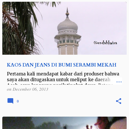
KAOS DAN JEANS DI BUMI SERAMBI MEKAH
Pertama kali mendapat kabar dari produser bahwa
saya akan ditugaskan untuk meliput ke daerah
Aceh, saya langsung panik tingkat dewa. Betapa
on
December 06, 2013
tidak, meskipun saya seorang muslimah y…
0