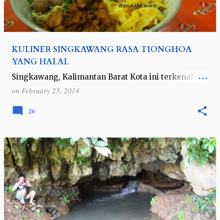
KULINER SINGKAWANG RASA TIONGHOA
YANG HALAL
Singkawang, Kalimantan Barat Kota ini terkenal
sebagai kota 1000 Kelenteng dan juga kota amoy
on
February 25, 2014
karena banyaknya etnis china yang bermukim
disini. Selain sibuk keliling-kelilin…
26