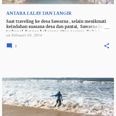
ANTARA LALAY DAN LANGIR
Saat traveling ke desa Sawarna , selain menikmati
keindahan suasana desa dan pantai, Sawarna juga
terkenal dengan beberapa situs goanya. Kali ini
on
February 03, 2014
saya dan teman-teman berkesempat…
2