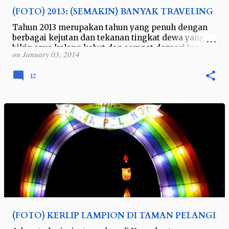
(FOTO) 2013: (SEMAKIN) BANYAK TRAVELING
Tahun 2013 merupakan tahun yang penuh dengan
berbagai kejutan dan tekanan tingkat dewa yang
bikin saya kalang kabut dan sempat depresi juga.
on
January 03, 2014
Mulai dari pekerjaan, teman, hingga ke…
12
(FOTO) KERLIP LAMPION DI TAMAN PELANGI