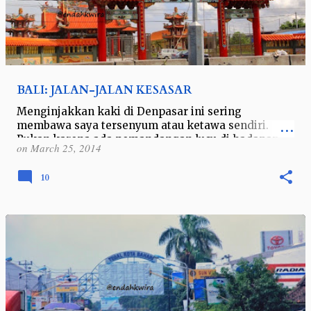
BALI: JALAN-JALAN KESASAR
Menginjakkan kaki di Denpasar ini sering
membawa saya tersenyum atau ketawa sendiri.
Bukan karena ada pemandangan lucu di hadapan
on
March 25, 2014
saya, namun teringat percakapan saya dengan
seor…
10