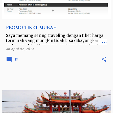
PROMO TIKET MURAH
Saya memang sering traveling dengan tiket harga
termurah yang mungkin tidak bisa dibayangkan
oleh orang lain. Contohnya, saat saya mendapat
on
April 02, 2014
tiket promo Bandung - Pekanbaru seharga…
18