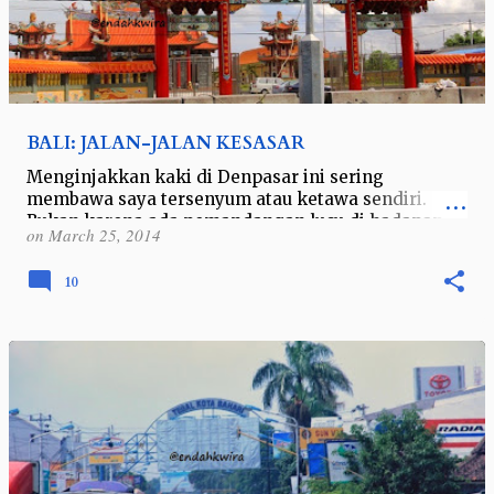
BALI: JALAN-JALAN KESASAR
Menginjakkan kaki di Denpasar ini sering
membawa saya tersenyum atau ketawa sendiri.
Bukan karena ada pemandangan lucu di hadapan
on
March 25, 2014
saya, namun teringat percakapan saya dengan
seor…
10