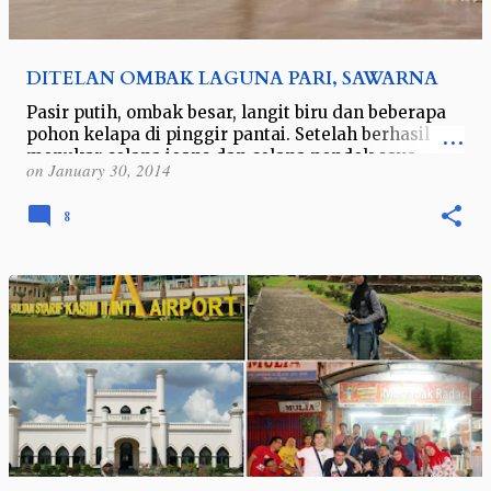
DITELAN OMBAK LAGUNA PARI, SAWARNA
Pasir putih, ombak besar, langit biru dan beberapa
pohon kelapa di pinggir pantai. Setelah berhasil
menukar celana jeans dan celana pendek saya
on
January 30, 2014
dengan kawan saya, Dewi Setyorini,…
8