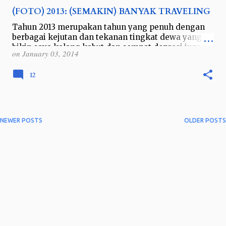
(FOTO) 2013: (SEMAKIN) BANYAK TRAVELING
Tahun 2013 merupakan tahun yang penuh dengan
berbagai kejutan dan tekanan tingkat dewa yang
bikin saya kalang kabut dan sempat depresi juga.
on
January 03, 2014
Mulai dari pekerjaan, teman, hingga ke…
12
NEWER POSTS
OLDER POSTS