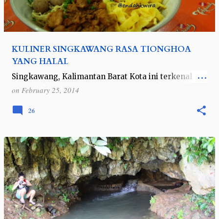
KULINER SINGKAWANG RASA TIONGHOA
YANG HALAL
Singkawang, Kalimantan Barat Kota ini terkenal
sebagai kota 1000 Kelenteng dan juga kota amoy
on
February 25, 2014
karena banyaknya etnis china yang bermukim
disini. Selain sibuk keliling-kelilin…
26