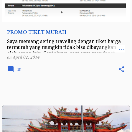
PROMO TIKET MURAH
Saya memang sering traveling dengan tiket harga
termurah yang mungkin tidak bisa dibayangkan
oleh orang lain. Contohnya, saat saya mendapat
on
April 02, 2014
tiket promo Bandung - Pekanbaru seharga…
18