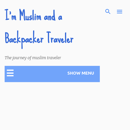
I'm Muslim and a
Skip to main content
Backpacker Traveler
The journey of muslim traveler
☰
SHOW MENU
P
o
s
t