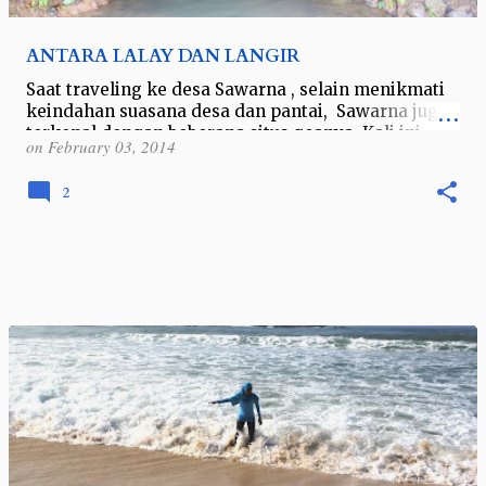
ANTARA LALAY DAN LANGIR
Saat traveling ke desa Sawarna , selain menikmati
keindahan suasana desa dan pantai, Sawarna juga
terkenal dengan beberapa situs goanya. Kali ini
on
February 03, 2014
saya dan teman-teman berkesempat…
2