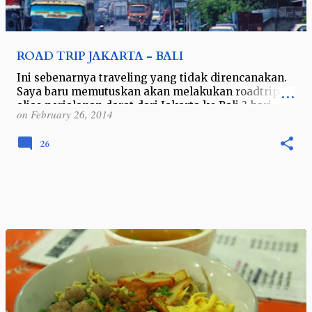
ROAD TRIP JAKARTA - BALI
Ini sebenarnya traveling yang tidak direncanakan.
Saya baru memutuskan akan melakukan roadtrip
alias perjalanan darat dari Jakarta ke Bali 3 hari
on
February 26, 2014
sebelum libur di tanggal 9 Juni …
26