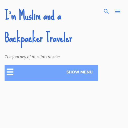
I'm Muslim and a
Skip to main content
Backpacker Traveler
The journey of muslim traveler
☰
SHOW MENU
P
o
s
t