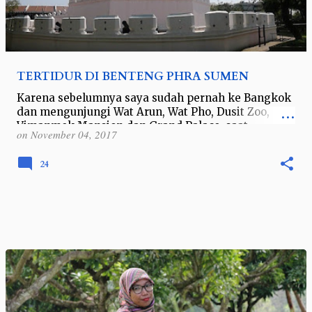
TERTIDUR DI BENTENG PHRA SUMEN
Karena sebelumnya saya sudah pernah ke Bangkok
dan mengunjungi Wat Arun, Wat Pho, Dusit Zoo,
Vimanmek Mansion dan Grand Palace, saat
on
November 04, 2017
kunjungan ke dua kalinya ini saya bingung mau…
24