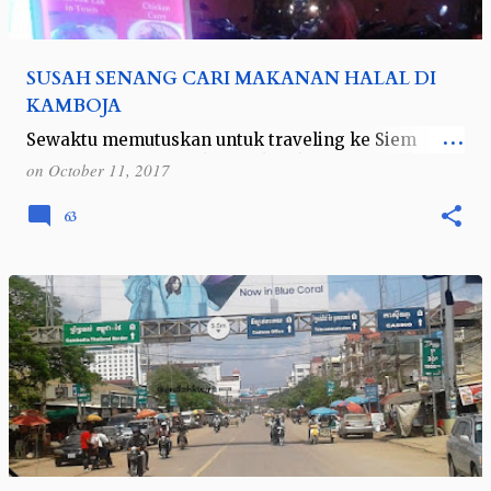
SUSAH SENANG CARI MAKANAN HALAL DI
KAMBOJA
Sewaktu memutuskan untuk traveling ke Siem
Reap, Kamboja, itu dikarenakan khilaf lihat tiket
on
October 11, 2017
pesawat 85 ringgit alias 260ribuan saja oleh Air
Asia. Itupun karena jadwal berangkat…
63