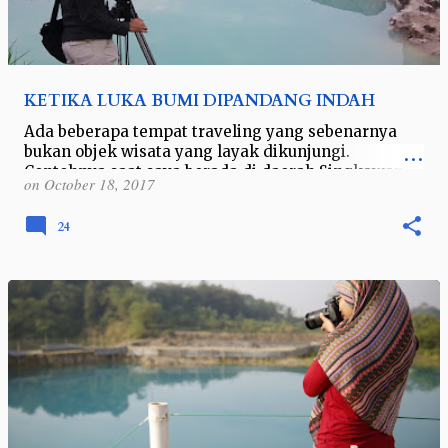
KETIKA LUKA BUMI DIPANDANG INDAH
Ada beberapa tempat traveling yang sebenarnya
bukan objek wisata yang layak dikunjungi.
Contohnya saat saya berada di daerah Singkawang
on
October 18, 2017
Kalimantan Barat. Saat saya bertemu Dinas …
24