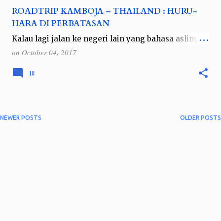
ROADTRIP KAMBOJA – THAILAND : HURU-
HARA DI PERBATASAN
Kalau lagi jalan ke negeri lain yang bahasa aslinya
bukan Melayu atau Inggris itu rasanya roaming luar
on
October 04, 2017
biasa deh. Rasanya ingin punya pendamping
doraemon biar bisa minta jelly p…
18
NEWER POSTS
OLDER POSTS