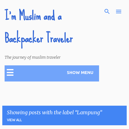
I'm Muslim and a
Skip to main content
Backpacker Traveler
The journey of muslim traveler
☰
SHOW MENU
Showing posts with the label
Lampung
VIEW ALL