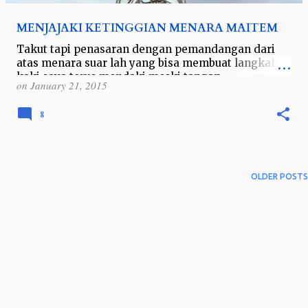
MENJAJAKI KETINGGIAN MENARA MAITEM
Takut tapi penasaran dengan pemandangan dari
atas menara suar lah yang bisa membuat langkah
kaki saya terus mendaki meski tangan
on
January 21, 2015
mencengkeram plang tangga dengan erat. Rasa
meng…
8
OLDER POSTS