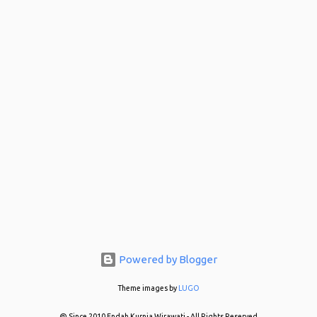
Powered by Blogger
Theme images by
LUGO
@ Since 2010 Endah Kurnia Wirawati - All Rights Reserved