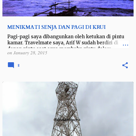
MENIKMATI SENJA DAN PAGI DI KRUI
Pagi-pagi saya dibangunkan oleh ketukan di pintu
kamar. Travelmate saya, Arif W sudah berdiri di
depan pintu saat saya membuka pintu dalam
on
January 28, 2015
keadaan setengah sadar. Saya : ada …
8