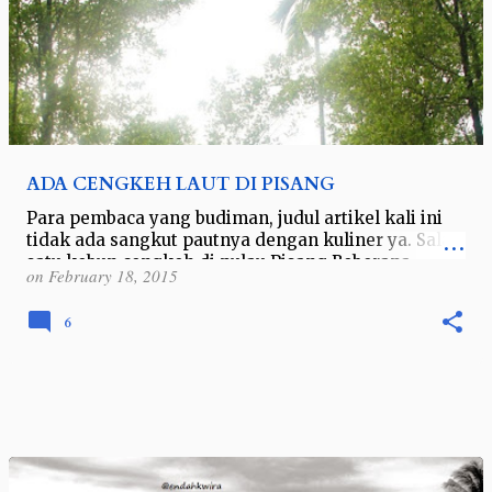
ADA CENGKEH LAUT DI PISANG
Para pembaca yang budiman, judul artikel kali ini
tidak ada sangkut pautnya dengan kuliner ya. Salah
satu kebun cengkeh di pulau Pisang Beberapa
on
February 18, 2015
waktu yang lalu saya berkesem…
6