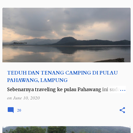
TEDUH DAN TENANG CAMPING DI PULAU
PAHAWANG, LAMPUNG
Sebenarnya traveling ke pulau Pahawang ini sudah
saya lakukan beberapa tahun silam. Namun karena
on
June 10, 2020
tingkat kemalasan plus sifat moody yang tidak jelas
juntrungannya, akhirnya baru…
20