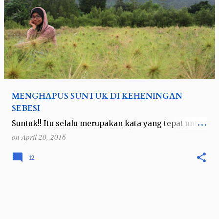
MENGHAPUS SUNTUK DI KEHENINGAN
SEBESI
Suntuk!! Itu selalu merupakan kata yang tepat untuk
diucapkan ketika ada teman sekantor yang
on
April 20, 2016
bertanya mau kemana dan ngapain traveling ke
suatu tempat. Kata itu juga yang membuat …
12