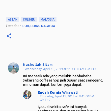
ASEAN
KULINER
MALAYSIA
Location:
IPOH, PERAK, MALAYSIA
Nasirullah Sitam
C
Wednesday, April 10, 2019 at 11:33:00 AM GMT+7
o
Ini menarik ada yang melukis hahhahaha.
m
Sekarang coffeeshop jadi tujuan saat senggang,
minuman dapat, konten juga dapat.
m
Endah Kurnia Wirawati
e
Thursday, April 11, 2019 at 8:41:00 PM
n
GMT+7
t
Iyaa.. di sekita cafe ini banyak
senimannya, dan yang paling kusuka