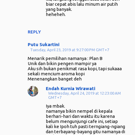
biar cepat abis lalu minum air putih
yang banyak.
heheheh.
REPLY
Putu Sukartini
Tuesday, April 23, 2019 at 9:27:00 PM GMT+7
Menarik pemilihan namanya : Plan B
Unik dan bikin pengen mampir ya
Aku sih bukan penikmat rasa kopi, tapi sukaaa
sekali mencium aroma kopi
Menenangkan banget deh
Endah Kurnia Wirawati
Wednesday, April 24, 2019 at 12:23:00 AM
GMT+7
Iya mbak.
namanya bikin nempel di kepala
berhari-hari dan waktu itu karena
belum mengunjungi cafe ini, setiap
kali ke Ipoh tuh pasti terngiang-ngiang
dan terbayang-bayang gitu namanya di