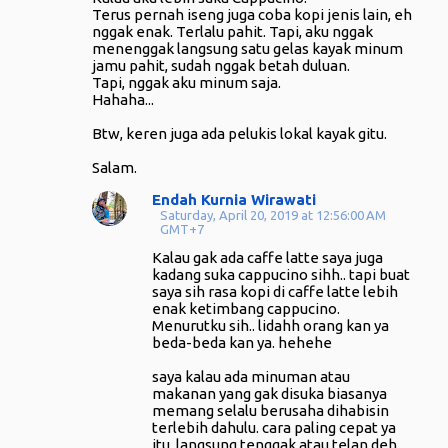
Terus pernah iseng juga coba kopi jenis lain, eh
nggak enak. Terlalu pahit. Tapi, aku nggak
menenggak langsung satu gelas kayak minum
jamu pahit, sudah nggak betah duluan.
Tapi, nggak aku minum saja.
Hahaha...
Btw, keren juga ada pelukis lokal kayak gitu.
Salam.
Endah Kurnia Wirawati
Saturday, April 20, 2019 at 12:56:00 AM
GMT+7
Kalau gak ada caffe latte saya juga
kadang suka cappucino sihh.. tapi buat
saya sih rasa kopi di caffe latte lebih
enak ketimbang cappucino.
Menurutku sih.. lidahh orang kan ya
beda-beda kan ya. hehehe
saya kalau ada minuman atau
makanan yang gak disuka biasanya
memang selalu berusaha dihabisin
terlebih dahulu. cara paling cepat ya
itu, langsung tenggak atau telan deh