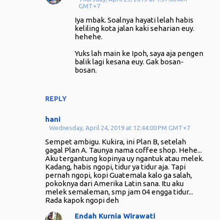
GMT+7
Iya mbak. Soalnya hayati lelah habis
keliling kota jalan kaki seharian euy.
hehehe.
Yuks lah main ke Ipoh, saya aja pengen
balik lagi kesana euy. Gak bosan-
bosan.
REPLY
hani
Wednesday, April 24, 2019 at 12:44:00 PM GMT+7
Sempet ambigu. Kukira, ini Plan B, setelah
gagal Plan A. Taunya nama coffee shop. Hehe...
Aku tergantung kopinya uy ngantuk atau melek.
Kadang, habis ngopi, tidur ya tidur aja. Tapi
pernah ngopi, kopi Guatemala kalo ga salah,
pokoknya dari Amerika Latin sana. Itu aku
melek semaleman, smp jam 04 engga tidur...
Rada kapok ngopi deh
Endah Kurnia Wirawati