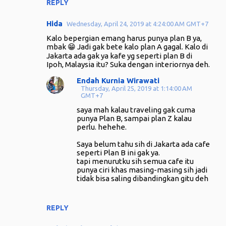
REPLY
Hida
Wednesday, April 24, 2019 at 4:24:00 AM GMT+7
Kalo bepergian emang harus punya plan B ya,
mbak 😁 Jadi gak bete kalo plan A gagal. Kalo di
Jakarta ada gak ya kafe yg seperti plan B di
Ipoh, Malaysia itu? Suka dengan interiornya deh.
Endah Kurnia Wirawati
Thursday, April 25, 2019 at 1:14:00 AM
GMT+7
saya mah kalau traveling gak cuma
punya Plan B, sampai plan Z kalau
perlu. hehehe.
Saya belum tahu sih di Jakarta ada cafe
seperti Plan B ini gak ya.
tapi menurutku sih semua cafe itu
punya ciri khas masing-masing sih jadi
tidak bisa saling dibandingkan gitu deh
REPLY