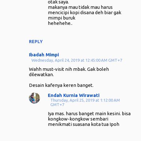
otak saya.
makanya mau tidak mau harus
mencicipi kopi disana deh biar gak
mimpi buruk
hehehehe..
REPLY
Ibadah Mimpi
Wednesday, April 24, 2019 at 12:45:00 AM GMT+7
Wahh must-visit nih mbak. Gak boleh
dilewatkan.
Desain kafenya keren banget.
Endah Kurnia Wirawati
Thursday, April 25, 2019 at 1:12:00 AM
GMT+7
Iya mas. harus banget main kesini. bisa
kongkow-kongkow sembari
menikmati suasana kota tua Ipoh