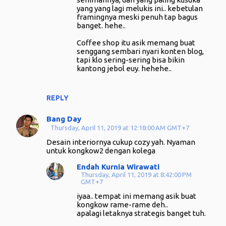
s
yang yang lagi melukis ini.. kebetulan
framingnya meski penuh tap bagus
banget. hehe..
Coffee shop itu asik memang buat
senggang sembari nyari konten blog,
tapi klo sering-sering bisa bikin
kantong jebol euy. hehehe..
REPLY
Bang Day
Thursday, April 11, 2019 at 12:18:00 AM GMT+7
Desain interiornya cukup cozy yah. Nyaman
untuk kongkow2 dengan kolega
Endah Kurnia Wirawati
Thursday, April 11, 2019 at 8:42:00 PM
GMT+7
iyaa.. tempat ini memang asik buat
kongkow rame-rame deh..
apalagi letaknya strategis banget tuh.