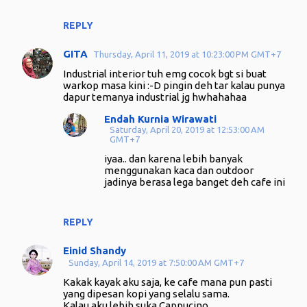
REPLY
GITA
Thursday, April 11, 2019 at 10:23:00 PM GMT+7
Industrial interior tuh emg cocok bgt si buat
warkop masa kini :-D pingin deh tar kalau punya
dapur temanya industrial jg hwhahahaa
Endah Kurnia Wirawati
Saturday, April 20, 2019 at 12:53:00 AM
GMT+7
iyaa.. dan karena lebih banyak
menggunakan kaca dan outdoor
jadinya berasa lega banget deh cafe ini
REPLY
Einid Shandy
Sunday, April 14, 2019 at 7:50:00 AM GMT+7
Kakak kayak aku saja, ke cafe mana pun pasti
yang dipesan kopi yang selalu sama.
Kalau aku lebih suka Cappucino.