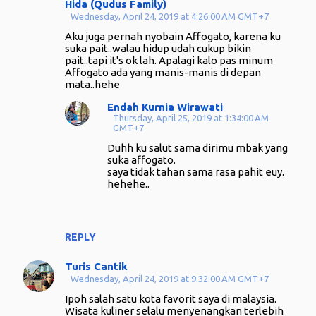
Hida (Qudus Family)
Wednesday, April 24, 2019 at 4:26:00 AM GMT+7
Aku juga pernah nyobain Affogato, karena ku
suka pait..walau hidup udah cukup bikin
pait..tapi it's ok lah. Apalagi kalo pas minum
Affogato ada yang manis-manis di depan
mata..hehe
Endah Kurnia Wirawati
Thursday, April 25, 2019 at 1:34:00 AM
GMT+7
Duhh ku salut sama dirimu mbak yang
suka affogato.
saya tidak tahan sama rasa pahit euy.
hehehe..
REPLY
Turis Cantik
Wednesday, April 24, 2019 at 9:32:00 AM GMT+7
Ipoh salah satu kota favorit saya di malaysia.
Wisata kuliner selalu menyenangkan terlebih