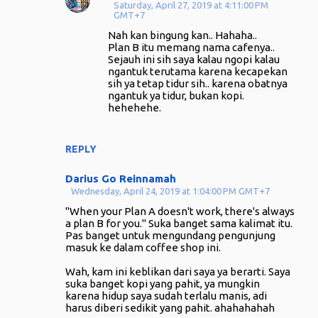
Saturday, April 27, 2019 at 4:11:00 PM
GMT+7
Nah kan bingung kan.. Hahaha..
Plan B itu memang nama cafenya..
Sejauh ini sih saya kalau ngopi kalau
ngantuk terutama karena kecapekan
sih ya tetap tidur sih.. karena obatnya
ngantuk ya tidur, bukan kopi.
hehehehe.
REPLY
Darius Go Reinnamah
Wednesday, April 24, 2019 at 1:04:00 PM GMT+7
"When your Plan A doesn't work, there's always
a plan B for you." Suka banget sama kalimat itu.
Pas banget untuk mengundang pengunjung
masuk ke dalam coffee shop ini.
Wah, kam ini keblikan dari saya ya berarti. Saya
suka banget kopi yang pahit, ya mungkin
karena hidup saya sudah terlalu manis, adi
harus diberi sedikit yang pahit. ahahahahah