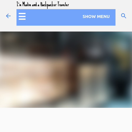
I'm Muslim and a Backpacker Traveler
Skip to main content
☰
SHOW MENU