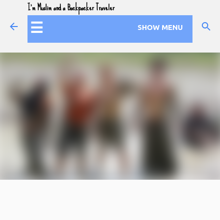
I'm Muslim and a Backpacker Traveler
Skip to main content
☰
SHOW MENU