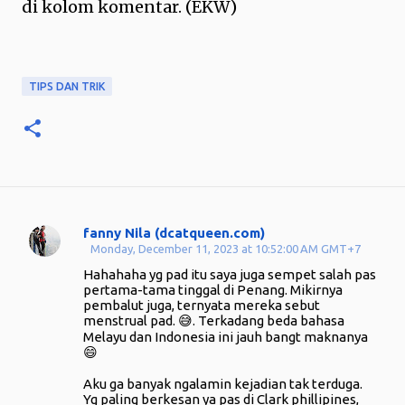
di kolom komentar. (EKW)
TIPS DAN TRIK
fanny Nila (dcatqueen.com)
C
Monday, December 11, 2023 at 10:52:00 AM GMT+7
o
Hahahaha yg pad itu saya juga sempet salah pas
m
pertama-tama tinggal di Penang. Mikirnya
pembalut juga, ternyata mereka sebut
m
menstrual pad. 😅. Terkadang beda bahasa
e
Melayu dan Indonesia ini jauh bangt maknanya
😄
n
t
Aku ga banyak ngalamin kejadian tak terduga.
Yg paling berkesan ya pas di Clark phillipines,