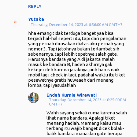
REPLY
Yutaka
Thursday, December 14, 2023 at 6:56:00 AM GMT+7
hha emang tidak terduga banget yaa bisa
terjadi hal-hal seperti itu, tapi dari pengalaman
yang pernah dirasakan diatas aku pernah yang
nomor 3. Tapi jatohnya bukan terlambat sih
sebenarnya, tapi lebih tepatnya salah gate.
Harusnya bandara yang A di jakarta malah
masuk ke bandara B, hadeh akhirnya gak
kekejer deh karena jaraknya jauh harus naik
mobil lagi, check in lagi, padahal waktu itu tiket
pesawatnya gratis huwaaah dari menang
lomba, tapi yasudahlah
Endah Kurnia Wirawati
Thursday, December 14, 2023 at 8:25:00 PM
GMT+7
Wahh sayang sekali cuma karena salah
lihat nama bandara. Apalagi tiket
menang hadiah. Memang kalau mau
terbang itu wajib banget dicek bolak-
balik bandara mana dan gate berapa