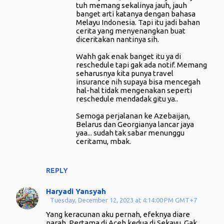
tuh memang sekalinya jauh, jauh
banget arti katanya dengan bahasa
Melayu Indonesia. Tapi itu jadi bahan
cerita yang menyenangkan buat
diceritakan nantinya sih.
Wahh gak enak banget itu ya di
reschedule tapi gak ada notif. Memang
seharusnya kita punya travel
insurance nih supaya bisa mencegah
hal-hal tidak mengenakan seperti
reschedule mendadak gitu ya..
Semoga perjalanan ke Azebaijan,
Belarus dan Georgianya lancar jaya
yaa... sudah tak sabar menunggu
ceritamu, mbak.
REPLY
Haryadi Yansyah
Tuesday, December 12, 2023 at 4:14:00 PM GMT+7
Yang keracunan aku pernah, efeknya diare
parah. Pertama di Aceh kedua di Sekayu. Gak