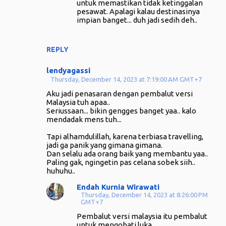
untuk memastikan tidak ketinggalan
pesawat. Apalagi kalau destinasinya
impian banget... duh jadi sedih deh..
REPLY
lendyagassi
Thursday, December 14, 2023 at 7:19:00 AM GMT+7
Aku jadi penasaran dengan pembalut versi
Malaysia tuh apaa..
Seriussaan... bikin gengges banget yaa.. kalo
mendadak mens tuh...
Tapi alhamdulillah, karena terbiasa travelling,
jadi ga panik yang gimana gimana.
Dan selalu ada orang baik yang membantu yaa..
Paling gak, ngingetin pas celana sobek siih..
huhuhu..
Endah Kurnia Wirawati
Thursday, December 14, 2023 at 8:26:00 PM
GMT+7
Pembalut versi malaysia itu pembalut
untuk mengobati luka..