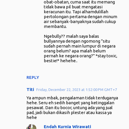
obat-obatan, cuma saat itu memang
tidak bawa pil buat mengatasi
keracunan itu. Tapi alhamdulillah
pertolongan pertama dengan minum
air sebanyak-banyaknya sudah cukup
membantu.
Ngebully?? malah saya balas
bullyannya dengan ngomong "situ
sudah pernah main lumpur di negara
orang belum? apa malah belum
pernah ke negara orang?" *stay toxic,
bestie!* hehehe..
REPLY
Titi
Friday, December 22, 2023 at 1:52:00 PM GMT+7
Ya ampun mbak, pengalaman tidak terduganya
hehe. Seru eh sedih banget yang ketinggalan
pesawat. Dan itu bocor, untung ada yang jual
pad, jadi bukan dikasih plester atau kassa ya
hehe
Endah Kurnia Wirawati