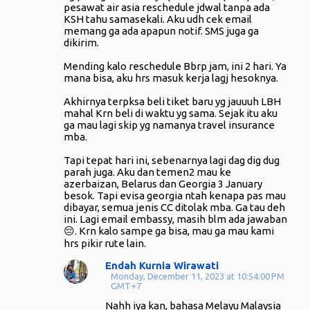
s
pesawat air asia reschedule jdwal tanpa ada
KSH tahu samasekali. Aku udh cek email
memang ga ada apapun notif. SMS juga ga
dikirim.
Mending kalo reschedule Bbrp jam, ini 2 hari. Ya
mana bisa, aku hrs masuk kerja lagj hesoknya.
Akhirnya terpksa beli tiket baru yg jauuuh LBH
mahal Krn beli di waktu yg sama. Sejak itu aku
ga mau lagi skip yg namanya travel insurance
mba.
Tapi tepat hari ini, sebenarnya lagi dag dig dug
parah juga. Aku dan temen2 mau ke
azerbaizan, Belarus dan Georgia 3 January
besok. Tapi evisa georgia ntah kenapa pas mau
dibayar, semua jenis CC ditolak mba. Ga tau deh
ini. Lagi email embassy, masih blm ada jawaban
😔. Krn kalo sampe ga bisa, mau ga mau kami
hrs pikir rute lain.
Endah Kurnia Wirawati
Monday, December 11, 2023 at 10:54:00 PM
GMT+7
Nahh iya kan, bahasa Melayu Malaysia