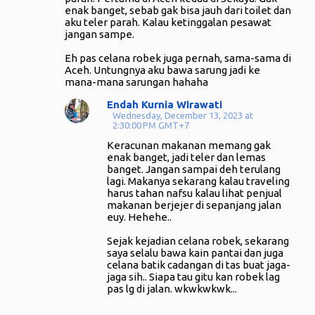
enak banget, sebab gak bisa jauh dari toilet dan
aku teler parah. Kalau ketinggalan pesawat
jangan sampe.
Eh pas celana robek juga pernah, sama-sama di
Aceh. Untungnya aku bawa sarung jadi ke
mana-mana sarungan hahaha
Endah Kurnia Wirawati
Wednesday, December 13, 2023 at
2:30:00 PM GMT+7
Keracunan makanan memang gak
enak banget, jadi teler dan lemas
banget. Jangan sampai deh terulang
lagi. Makanya sekarang kalau traveling
harus tahan nafsu kalau lihat penjual
makanan berjejer di sepanjang jalan
euy. Hehehe..
Sejak kejadian celana robek, sekarang
saya selalu bawa kain pantai dan juga
celana batik cadangan di tas buat jaga-
jaga sih.. Siapa tau gitu kan robek lag
pas lg di jalan. wkwkwkwk...