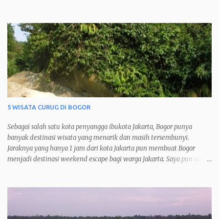
yang membuat saya menyukai kota Ipoh dan menjadikannya kota
favorit saya ketika berkunjung ke Malaysia.
5 WISATA CURUG DI BOGOR
Sebagai salah satu kota penyangga ibukota Jakarta, Bogor punya
banyak destinasi wisata yang menarik dan masih tersembunyi.
Jaraknya yang hanya 1 jam dari kota Jakarta pun membuat Bogor
menjadi destinasi weekend escape bagi warga Jakarta. Saya pun saat
jenuh pasti akan 'melarikan diri’ sejenak ke kota hujan ini dan
menikmati alamnya yang asri dan masih alami. Salah satu tujuan
wisata di Bogor adalah Curug atau air terjun. Hal ini dikarenakan
Bogor dikelilingi beberapa taman nasional atau gunung sehingga
banyak curug-curug yang bisa dikunjungi. Berikut ini 5 wisata curug