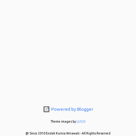
Hadeuhhh..
Powered by Blogger
Theme images by
LUGO
@ Since 2010 Endah Kurnia Wirawati - All Rights Reserved