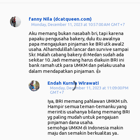
fanny Nila (dcatqueen.com)
C
Monday, December 11, 2023 at 10:57:00 AM GMT+7
o
Aku memang bukan nasabah bri, tapi karena
m
papaku pengusaha bakery, dulu itu awalnya
papa mengajukan pinjaman ke BRI utk awal2
m
usaha. Alhamdulillah lancar dan survive sampai
e
Skr. Malah cabang bakery di Medan sudah ada
sekitar 10. Jadi memang harus diakuin BRI ini
n
bank ramah utk para UMKM dan pelaku usaha
t
dalam mendapatkan pinjaman. 👍
s
Endah Kurnia Wirawati
Monday, December 11, 2023 at 11:09:00 PM
GMT+7
Iya, BRI memang pahlawan UMKM sih.
Hampir semua teman-temanku yang
merintis usahanya bilang memang BRI
yg paling mudah untuk pengajuan
pinjaman dana usaha.
semohga UMKM di Indonesia makin
maju dan semakin berkualitas ya..