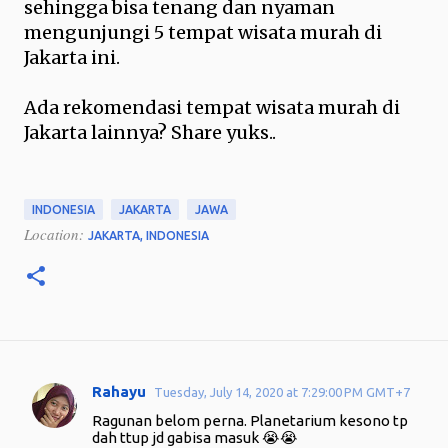
sehingga bisa tenang dan nyaman
mengunjungi 5 tempat wisata murah di
Jakarta ini.
Ada rekomendasi tempat wisata murah di
Jakarta lainnya? Share yuks..
INDONESIA
JAKARTA
JAWA
Location:
JAKARTA, INDONESIA
Rahayu
Tuesday, July 14, 2020 at 7:29:00 PM GMT+7
C
Ragunan belom perna. Planetarium kesono tp
o
dah ttup jd gabisa masuk 😭😭