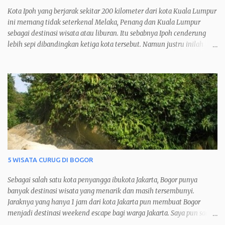
Kota Ipoh yang berjarak sekitar 200 kilometer dari kota Kuala Lumpur
ini memang tidak seterkenal Melaka, Penang dan Kuala Lumpur
sebagai destinasi wisata atau liburan. Itu sebabnya Ipoh cenderung
lebih sepi dibandingkan ketiga kota tersebut. Namun justru inilah
yang membuat saya menyukai kota Ipoh dan menjadikannya kota
favorit saya ketika berkunjung ke Malaysia.
5 WISATA CURUG DI BOGOR
Sebagai salah satu kota penyangga ibukota Jakarta, Bogor punya
banyak destinasi wisata yang menarik dan masih tersembunyi.
Jaraknya yang hanya 1 jam dari kota Jakarta pun membuat Bogor
menjadi destinasi weekend escape bagi warga Jakarta. Saya pun saat
jenuh pasti akan 'melarikan diri’ sejenak ke kota hujan ini dan