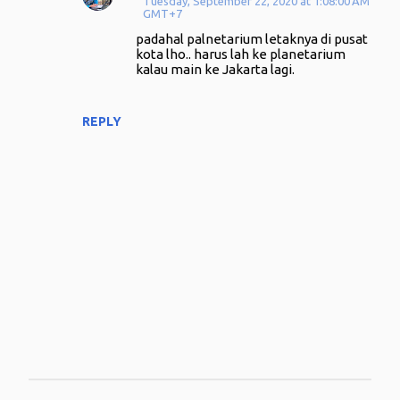
Tuesday, September 22, 2020 at 1:08:00 AM
GMT+7
padahal palnetarium letaknya di pusat
kota lho.. harus lah ke planetarium
kalau main ke Jakarta lagi.
REPLY