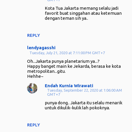
Kota Tua Jakarta memang selalu jadi
favorit buat singgahan atau ketemuan
dengan teman sih ya..
REPLY
lendyagasshi
Tuesday, July 21, 2020 at 7:11:00 PM GMT+7
Oh...Jakarta punya planetarium ya...?
Happy banget main ke Jekarda, berasa ke kota
metropolitan...gitu.
Hehhe~
Endah Kurnia Wirawati
Tuesday, September 22, 2020 at 1:06:00 AM
GMT+7
punya dong.. Jakarta itu selalu menarik
untuk dikulik-kulik lah pokoknya.
REPLY