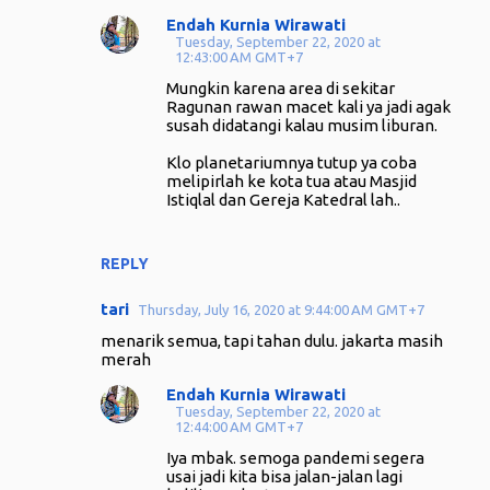
m
Endah Kurnia Wirawati
m
Tuesday, September 22, 2020 at
12:43:00 AM GMT+7
e
Mungkin karena area di sekitar
n
Ragunan rawan macet kali ya jadi agak
t
susah didatangi kalau musim liburan.
s
Klo planetariumnya tutup ya coba
melipirlah ke kota tua atau Masjid
Istiqlal dan Gereja Katedral lah..
REPLY
tari
Thursday, July 16, 2020 at 9:44:00 AM GMT+7
menarik semua, tapi tahan dulu. jakarta masih
merah
Endah Kurnia Wirawati
Tuesday, September 22, 2020 at
12:44:00 AM GMT+7
Iya mbak. semoga pandemi segera
usai jadi kita bisa jalan-jalan lagi