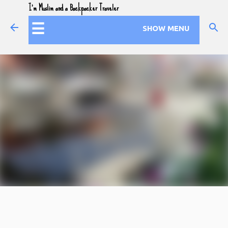
I'm Muslim and a Backpacker Traveler
Skip to main content
☰
SHOW MENU