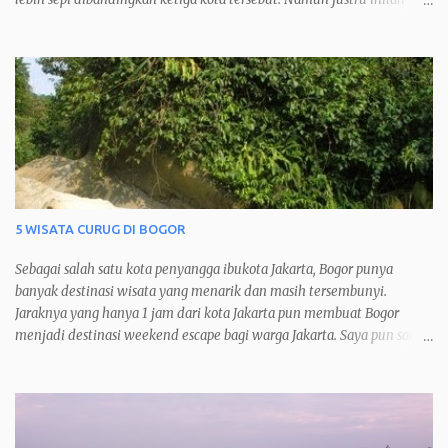
yang membuat saya menyukai kota Ipoh dan menjadikannya kota
favorit saya ketika berkunjung ke Malaysia.
5 WISATA CURUG DI BOGOR
Sebagai salah satu kota penyangga ibukota Jakarta, Bogor punya
banyak destinasi wisata yang menarik dan masih tersembunyi.
Jaraknya yang hanya 1 jam dari kota Jakarta pun membuat Bogor
menjadi destinasi weekend escape bagi warga Jakarta. Saya pun saat
jenuh pasti akan 'melarikan diri’ sejenak ke kota hujan ini dan
menikmati alamnya yang asri dan masih alami. Salah satu tujuan
wisata di Bogor adalah Curug atau air terjun. Hal ini dikarenakan
Bogor dikelilingi beberapa taman nasional atau gunung sehingga
banyak curug-curug yang bisa dikunjungi. Berikut ini 5 wisata curug