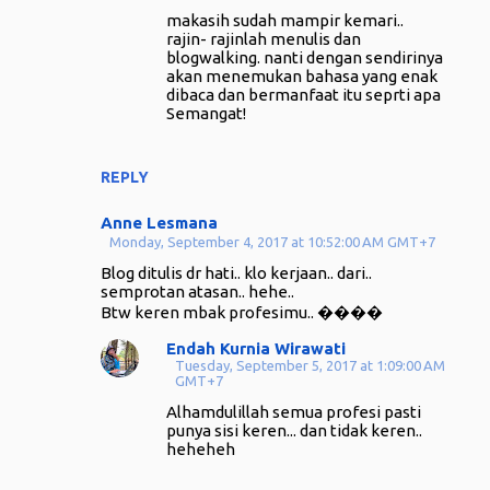
makasih sudah mampir kemari..
rajin- rajinlah menulis dan
blogwalking. nanti dengan sendirinya
akan menemukan bahasa yang enak
dibaca dan bermanfaat itu seprti apa
Semangat!
REPLY
Anne Lesmana
Monday, September 4, 2017 at 10:52:00 AM GMT+7
Blog ditulis dr hati.. klo kerjaan.. dari..
semprotan atasan.. hehe..
Btw keren mbak profesimu.. ����
Endah Kurnia Wirawati
Tuesday, September 5, 2017 at 1:09:00 AM
GMT+7
Alhamdulillah semua profesi pasti
punya sisi keren... dan tidak keren..
heheheh