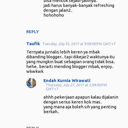
bisa mentok sejadi-jadinya..
jadi harus banyak-banyak refreshing
dengan jalan2..
hohohoho
REPLY
Taufik
Tuesday, July 25, 2017 at 9:09:00 PM GMT+7
Ternyata jurnalis lebih keren ya mbak
dibanding blogger... tapi dikejar2 waktunya itu
yang mungkin buat sebagian orang tidak bisa..
hehe.. berarti mending blogger mbak, enjoy..
wkwkwk
Endah Kurnia Wirawati
Thursday, July 27, 2017 at 2:09:00 PM
GMT+7
ahhh pekerjaan apapun kalau dijalanin
dengan serius keren kok mas..
yang mana aja boleh sih yang penting
berkah..