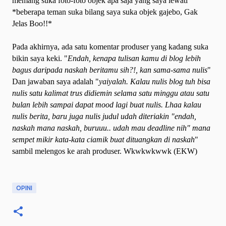
memang suka foto-foto objek apa saja yang saya lewati
*beberapa teman suka bilang saya suka objek gajebo, Gak
Jelas Boo!!*
Pada akhirnya, ada satu komentar produser yang kadang suka
bikin saya keki.
"
Endah, kenapa tulisan kamu di blog lebih
bagus daripada naskah beritamu sih?!, kan sama-sama nulis
"
Dan jawaban saya adalah "
yaiyalah. Kalau nulis blog tuh bisa
nulis satu kalimat trus didiemin selama satu minggu atau satu
bulan lebih sampai dapat mood lagi buat nulis. Lhaa kalau
nulis berita, baru juga nulis judul udah diteriakin "endah,
naskah mana naskah, buruuu.. udah mau deadline nih" mana
sempet mikir kata-kata ciamik buat dituangkan di naskah
"
sambil melengos ke arah produser. Wkwkwkwwk (EKW)
OPINI