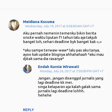
Meidiana Kusuma
C
Wednesday, July 19, 2017 at 6:58:00 AM GMT+7
o
Aku pernah nemenin temenku bikin berita
m
onsite waktu liputan f1 tahun lalu aja takjub
banget loh, sehari deadline byk banget kak =,=
m
e
*aku sampe terwaw-waw* lalu pas aku tanya,
ayoo kak update blognya ahhahahaah *aku mau
n
djitak sama dia rasanya*
t
Endah Kurnia Wirawati
s
Monday, July 24, 2017 at 7:50:00 PM GMT+7
Jangan.. jangan disenggol jurnalis yang
lagi deadline kk mei..
singa kelaparan aja kalah galak sama
jurnalis lagi deadline lohhh..
hehehe
REPLY