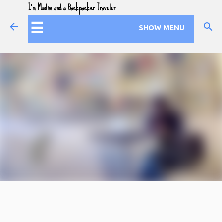
I'm Muslim and a Backpacker Traveler
Skip to main content
☰
SHOW MENU