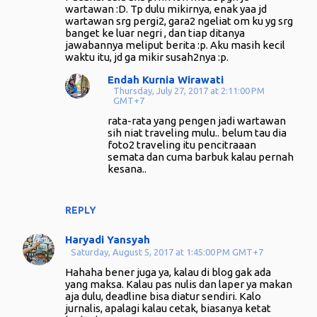
wartawan :D. Tp dulu mikirnya, enak yaa jd
wartawan srg pergi2, gara2 ngeliat om ku yg srg
banget ke luar negri , dan tiap ditanya
jawabannya meliput berita :p. Aku masih kecil
waktu itu, jd ga mikir susah2nya :p.
Endah Kurnia Wirawati
Thursday, July 27, 2017 at 2:11:00 PM
GMT+7
rata-rata yang pengen jadi wartawan
sih niat traveling mulu.. belum tau dia
foto2 traveling itu pencitraaan
semata dan cuma barbuk kalau pernah
kesana..
REPLY
Haryadi Yansyah
Saturday, August 5, 2017 at 1:45:00 PM GMT+7
Hahaha bener juga ya, kalau di blog gak ada
yang maksa. Kalau pas nulis dan laper ya makan
aja dulu, deadline bisa diatur sendiri. Kalo
jurnalis, apalagi kalau cetak, biasanya ketat