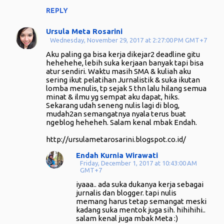
REPLY
Ursula Meta Rosarini
Wednesday, November 29, 2017 at 2:27:00 PM GMT+7
Aku paling ga bisa kerja dikejar2 deadline gitu
hehehehe, lebih suka kerjaan banyak tapi bisa
atur sendiri. Waktu masih SMA & kuliah aku
sering ikut pelatihan Jurnalistik & suka ikutan
lomba menulis, tp sejak 5 thn lalu hilang semua
minat & ilmu yg sempat aku dapat, hiks.
Sekarang udah seneng nulis lagi di blog,
mudah2an semangatnya nyala terus buat
ngeblog heheheh. Salam kenal mbak Endah.
http://ursulametarosarini.blogspot.co.id/
Endah Kurnia Wirawati
Friday, December 1, 2017 at 10:43:00 AM
GMT+7
iyaaa.. ada suka dukanya kerja sebagai
jurnalis dan blogger. tapi nulis
memang harus tetap semangat meski
kadang suka mentok juga sih. hihihihi..
salam kenal juga mbak Meta :)