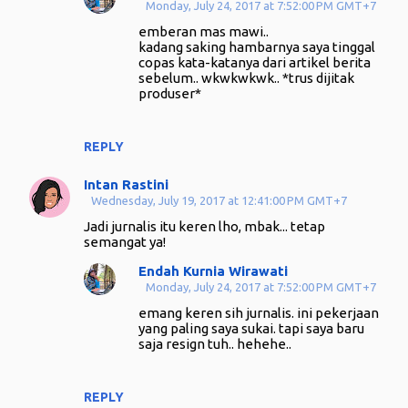
Monday, July 24, 2017 at 7:52:00 PM GMT+7
emberan mas mawi..
kadang saking hambarnya saya tinggal
copas kata-katanya dari artikel berita
sebelum.. wkwkwkwk.. *trus dijitak
produser*
REPLY
Intan Rastini
Wednesday, July 19, 2017 at 12:41:00 PM GMT+7
Jadi jurnalis itu keren lho, mbak... tetap
semangat ya!
Endah Kurnia Wirawati
Monday, July 24, 2017 at 7:52:00 PM GMT+7
emang keren sih jurnalis. ini pekerjaan
yang paling saya sukai. tapi saya baru
saja resign tuh.. hehehe..
REPLY