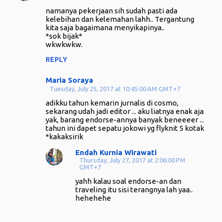
namanya pekerjaan sih sudah pasti ada
kelebihan dan kelemahan lahh.. Tergantung
kita saja bagaimana menyikapinya..
*sok bijak*
wkwkwkw.
REPLY
Maria Soraya
Tuesday, July 25, 2017 at 10:45:00 AM GMT+7
adikku tahun kemarin jurnalis di cosmo,
sekarang udah jadi editor ... aku liatnya enak aja
yak, barang endorse-annya banyak beneeeer ...
tahun ini dapet sepatu jokowi yg flyknit 5 kotak
*kakaksirik
Endah Kurnia Wirawati
Thursday, July 27, 2017 at 2:06:00 PM
GMT+7
yahh kalau soal endorse-an dan
traveling itu sisi terangnya lah yaa..
hehehehe