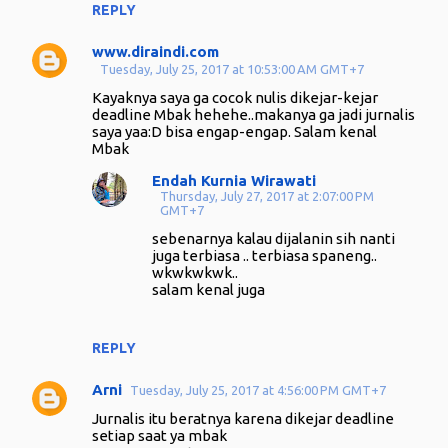
REPLY
www.diraindi.com
Tuesday, July 25, 2017 at 10:53:00 AM GMT+7
Kayaknya saya ga cocok nulis dikejar-kejar
deadline Mbak hehehe..makanya ga jadi jurnalis
saya yaa:D bisa engap-engap. Salam kenal
Mbak
Endah Kurnia Wirawati
Thursday, July 27, 2017 at 2:07:00 PM
GMT+7
sebenarnya kalau dijalanin sih nanti
juga terbiasa .. terbiasa spaneng..
wkwkwkwk..
salam kenal juga
REPLY
Arni
Tuesday, July 25, 2017 at 4:56:00 PM GMT+7
Jurnalis itu beratnya karena dikejar deadline
setiap saat ya mbak