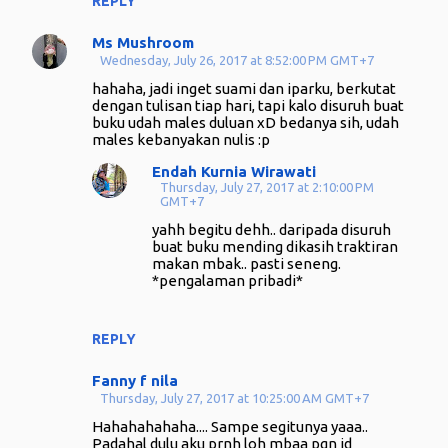
REPLY
Ms Mushroom
Wednesday, July 26, 2017 at 8:52:00 PM GMT+7
hahaha, jadi inget suami dan iparku, berkutat
dengan tulisan tiap hari, tapi kalo disuruh buat
buku udah males duluan xD bedanya sih, udah
males kebanyakan nulis :p
Endah Kurnia Wirawati
Thursday, July 27, 2017 at 2:10:00 PM
GMT+7
yahh begitu dehh.. daripada disuruh
buat buku mending dikasih traktiran
makan mbak.. pasti seneng.
*pengalaman pribadi*
REPLY
Fanny f nila
Thursday, July 27, 2017 at 10:25:00 AM GMT+7
Hahahahahaha.... Sampe segitunya yaaa..
Padahal dulu aku prnh loh mbaa pgn jd