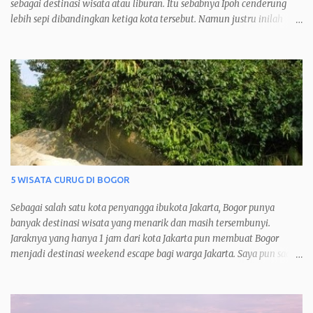
sebagai destinasi wisata atau liburan. Itu sebabnya Ipoh cenderung
lebih sepi dibandingkan ketiga kota tersebut. Namun justru inilah
yang membuat saya menyukai kota Ipoh dan menjadikannya kota
favorit saya ketika berkunjung ke Malaysia.
5 WISATA CURUG DI BOGOR
Sebagai salah satu kota penyangga ibukota Jakarta, Bogor punya
banyak destinasi wisata yang menarik dan masih tersembunyi.
Jaraknya yang hanya 1 jam dari kota Jakarta pun membuat Bogor
menjadi destinasi weekend escape bagi warga Jakarta. Saya pun saat
jenuh pasti akan 'melarikan diri’ sejenak ke kota hujan ini dan
menikmati alamnya yang asri dan masih alami. Salah satu tujuan
wisata di Bogor adalah Curug atau air terjun. Hal ini dikarenakan