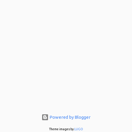
mangga, di mulutnya keluarnya Jambu. Kadang saya sudah
menjelaskan panjang lebar tapi maksud yang tersampaikan berbeda.
Hadeuhhh..
Powered by Blogger
Theme images by
LUGO