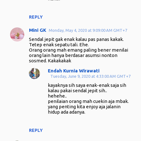
REPLY
Mini GK
Monday, May 4, 2020 at 9:09:00 AM GMT+7
Sendal jepit gak enak kalau pas panas kakak.
Tetep enak sepatu tali. Ehe.
Orang orang mah emang paling bener menilai
orang lain hanya berdasar asumsi nonton
sosmed. Kakakakak
Endah Kurnia Wirawati
Tuesday, June 9, 2020 at 4:33:00 AM GMT+7
kayaknya sih saya enak-enak saja sih
kalau pakai sendal jepit sih..
hehehe..
penilaian orang mah cuekin aja mbak.
yang penting kita enjoy aja jalanin
hidup ada adanya.
REPLY