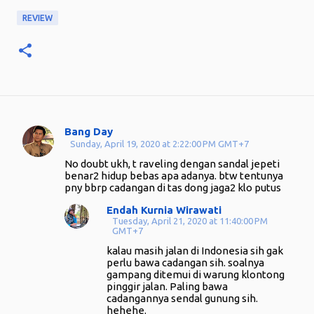
REVIEW
Bang Day
C
Sunday, April 19, 2020 at 2:22:00 PM GMT+7
o
No doubt ukh, t raveling dengan sandal jepeti
m
benar2 hidup bebas apa adanya. btw tentunya
pny bbrp cadangan di tas dong jaga2 klo putus
m
Endah Kurnia Wirawati
e
Tuesday, April 21, 2020 at 11:40:00 PM
n
GMT+7
t
kalau masih jalan di Indonesia sih gak
perlu bawa cadangan sih. soalnya
s
gampang ditemui di warung klontong
pinggir jalan. Paling bawa
cadangannya sendal gunung sih.
hehehe.