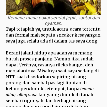
Kemana-mana pakai sendal jepit, santai dan
nyaman.
Tapi tetaplah ya, untuk acara-acara tertentu
dan formal mah sepatu sneaker kesayangan
saya juga selalu ada di dalam tas saya dong.
Berani jalani hidup apa adanya memang
butuh proses panjang. Namun jika sudah
dapat '
feel
'nya, rasanya rileks banget deh
menjalaninya. Misalnya saat saya sedang di
NTT, saat disodorkan sepiring pisang
goreng dan sambal pas lagi liputan di
kebun penduduk setempat, tanpa
tedeng
aling-aling
saya langsung duduk di tanah
sembari ngunyah dan berbagi pisang
goreng dengan yang lainnya di kebun