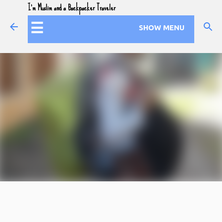
I'm Muslim and a Backpacker Traveler
Skip to main content
☰
SHOW MENU