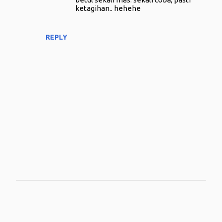
ketagihan.. hehehe
REPLY
P
o
s
t