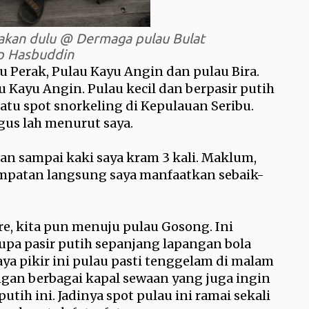
makan dulu @ Dermaga pulau Bulat
ep Hasbuddin
u Perak, Pulau Kayu Angin dan pulau Bira.
u Kayu Angin. Pulau kecil dan berpasir putih
tu spot snorkeling di Kepulauan Seribu.
gus lah menurut saya.
an sampai kaki saya kram 3 kali. Maklum,
sempatan langsung saya manfaatkan sebaik-
re, kita pun menuju pulau Gosong. Ini
upa pasir putih sepanjang lapangan bola
Saya pikir ini pulau pasti tenggelam di malam
ngan berbagai kapal sewaan yang juga ingin
tih ini. Jadinya spot pulau ini ramai sekali