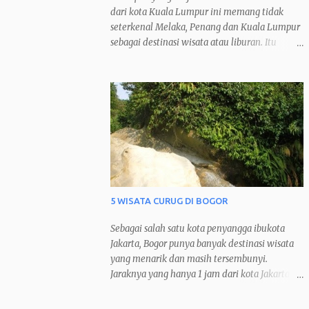
dari kota Kuala Lumpur ini memang tidak
seterkenal Melaka, Penang dan Kuala Lumpur
sebagai destinasi wisata atau liburan. Itu
sebabnya Ipoh cenderung lebih sepi
dibandingkan ketiga kota tersebut. Namun
justru inilah yang membuat saya menyukai
kota Ipoh dan menjadikannya kota favorit saya
ketika berkunjung ke Malaysia.
5 WISATA CURUG DI BOGOR
Sebagai salah satu kota penyangga ibukota
Jakarta, Bogor punya banyak destinasi wisata
yang menarik dan masih tersembunyi.
Jaraknya yang hanya 1 jam dari kota Jakarta
pun membuat Bogor menjadi destinasi
weekend escape bagi warga Jakarta. Saya pun