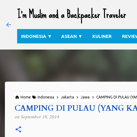
I'm Muslim and a Backpacker Traveler
INDONESIA
▼
ASEAN
▼
KULINER
REVIE
Home
Indonesia
Jakarta
Jawa
CAMPING DI PULAU (YA
CAMPING DI PULAU (YANG K
on
September 18, 2014