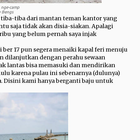
a nge-camp
y Bengs
 tiba-tiba dari mantan teman kantor yang
ntu saja tidak akan disia-siakan. Apalagi
eribu yang belum pernah saya injak
ber 17 pun segera menaiki kapal feri menuju
an dilanjutkan dengan perahu sewaan
idak lantas bisa memasuki dan mendirikan
hulu karena pulau ini sebenarnya (dulunya)
. Disini kami hanya berganti baju untuk