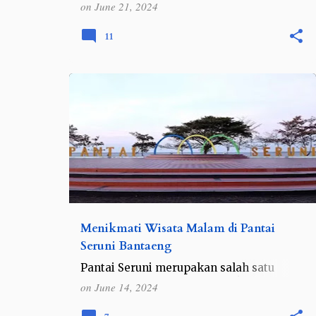
on
June 21, 2024
hari. Namun bukan berarti di siang hari
tidak menarik. Bany…
11
INDONESIA
SULAWESI
SULAWESI SELATAN
Menikmati Wisata Malam di Pantai
Seruni Bantaeng
Pantai Seruni merupakan salah satu
destinasi wisata yang terletak di
on
June 14, 2024
Kabupaten Bantaeng, Sulawesi Selatan.
Pantai ini terkenal karena keindahan