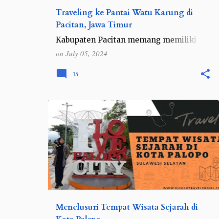
Traveling ke Pantai Watu Karung di
Pacitan, Jawa Timur
Kabupaten Pacitan memang memiliki
berbagai macam destinasi wisata yang
on
July 05, 2024
selalu menarik perhatian pengunjung.
Selain wisata sungai Maron di Pacitan
15
yang terkenal sebagai amazonnya …
INDONESIA
SULAWESI
SULAWESI SELATAN
Menelusuri Tempat Wisata Sejarah di