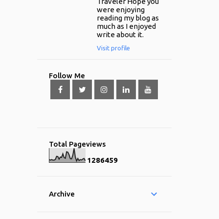
Traveler Hope you
were enjoying
reading my blog as
much as I enjoyed
write about it.
Visit profile
Follow Me
Total Pageviews
1
2
8
6
4
5
9
Archive