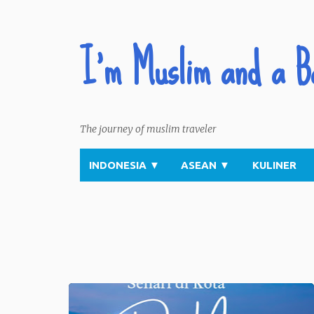
I'm Muslim and a B
The journey of muslim traveler
INDONESIA
▼
ASEAN
▼
KULINER
P
o
s
t
s
ASEAN
VIETNAM