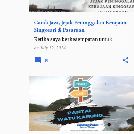
Candi Jawi, Jejak Peninggalan Kerajaan
Singosari di Pasuruan
Ketika saya berkesempatan untuk
traveling ke Jawa Timur, saya biasanya
on
July 12, 2024
mencari tempat wisata di Jawa Timur
yang anti mainstream. Meski saya suka
10
dengan wisata alam, namun sesekali…
INDONESIA
JAWA
JAWA TIMUR