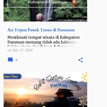
Air Terjun Putuk Truno di Pasuruan
Menikmati tempat wisata di Kabupaten
Pasuruan memang tidak ada habisnya.
Selain wisata Candi Jawi di Pasuruan
on
July 17, 2024
yang penuh dengan cerita sejarah raja
terakkhir di Kerajaan Singosar…
0
INDONESIA
JAWA
JAWA TIMUR