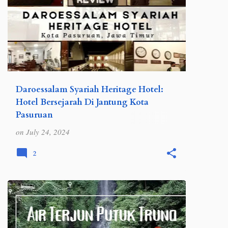
Daroessalam Syariah Heritage Hotel:
Hotel Bersejarah Di Jantung Kota
Pasuruan
Wilayah Pasuruan sebenarnya terpecah
on
July 24, 2024
menjadi dua, yaitu wilayah kabupaten
dan kota. Wilayah kota tentu saja lebih
2
kecil ketimbang wilayah kabupaten yang
luasnya sampai mencapai ar…
INDONESIA
JAWA
JAWA TIMUR