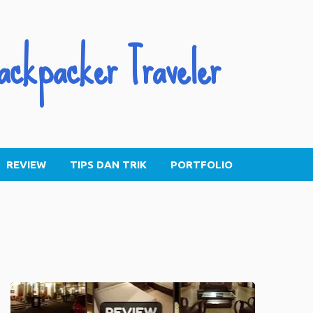
Skip to main content
ackpacker Traveler
REVIEW
TIPS DAN TRIK
PORTFOLIO
INDONESIA
JAWA
JAWA TIMUR
REVIEW