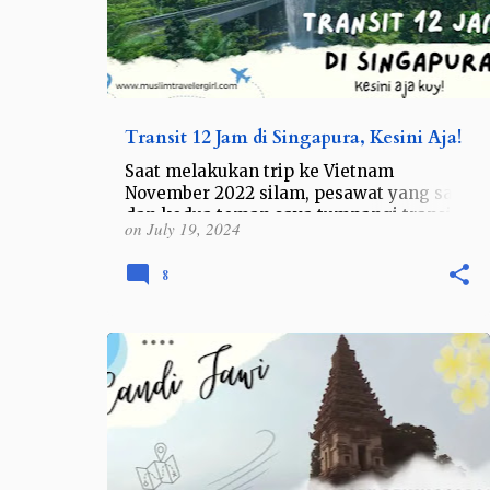
Transit 12 Jam di Singapura, Kesini Aja!
Saat melakukan trip ke Vietnam
November 2022 silam, pesawat yang saya
dan kedua teman saya tumpangi transit
on
July 19, 2024
di Singapura selama 19 jam. Tentu saja
momen transit ini tidak akan say…
8
INDONESIA
JAWA
JAWA TIMUR