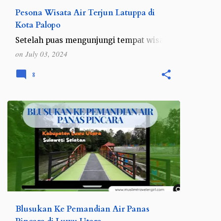
Pesona Wisata Air Terjun Latuppa di
Kota Palopo
Setelah puas mengunjungi tempat wisata
sejarah di Kota Palopo , Sulawesi Selatan,
on
July 03, 2024
berikutnya saya pun mengunjung Air
Terjun Latuppa yang merupakan salah
8
satu destinasi wisata ala…
INDONESIA
SULAWESI
SULAWESI SELATAN
Blusukan Ke Pemandian Air Panas