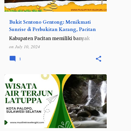
Bukit Sentono Gentong: Menikmati
Sunrise di Perbukitan Karang, Pacitan
Kabupaten Pacitan memiliki banyak
destinasi wisata yang memukau. Selain
on
July 10, 2024
wilayah pesisir pantai di Pacitan , area
perbukitan dan gunungnya pun punya
1
banyak potensi yang bisa dijela…
INDONESIA
SULAWESI
SULAWESI SELATAN