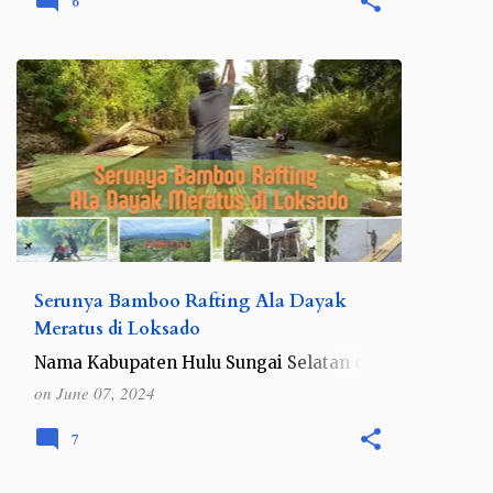
6
INDONESIA
KALIMANTAN
+
KALIMANTAN SELATAN
Serunya Bamboo Rafting Ala Dayak
Meratus di Loksado
Nama Kabupaten Hulu Sungai Selatan di
Provinsi Kalimantan Selatan mungkin
on
June 07, 2024
masih awam di telinga beberapa orang.
Biasanya jika menyebut wisata sungai di
7
provinsi ini, maka orang ak…