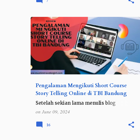
7
pemandangannya, fasilitas yang leng…
REVIEW
Pengalaman Mengikuti Short Course
Story Telling Online di TBI Bandung
Setelah sekian lama menulis blog
tentang traveling, tentu saja saya cukup
on
June 09, 2024
percaya diri dengan kemampuan
bercerita atau story telling . Apalagi
16
sebagai blogger, tips dasar menjadi…