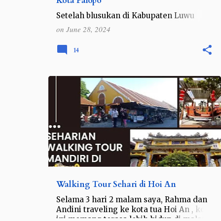
Kota Palopo
Setelah blusukan di Kabupaten Luwu
Utara demi bisa berendam di tempat
on
June 28, 2024
pemandian air panas Pincara , kini
saatnya kembali ke tengah kota dan
14
menikmati destinasi wisata sejarah
yang…
ASEAN
VIETNAM
Walking Tour Sehari di Hoi An
Selama 3 hari 2 malam saya, Rahma dan
Andini traveling ke kota tua Hoi An , kota
ini memang terasa lebih hidup di malam