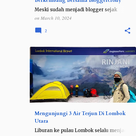
Berkembang Bersama Bloggercrony
Meski sudah menjadi blogger sejak
tahun 2009, saya tergolong blogger ala
on
March 10, 2024
kadarnya karena saya memang tipikal
yang suka posting blogpost ala kadarnya.
2
Harap mahfum, jaman masih jad…
BALI DAN NUSA TENGGARA
INDONESIA
+
NUSA TENGGARA BARAT
Mengunjungi 3 Air Terjun Di Lombok
Utara
Liburan ke pulau Lombok selalu menjadi