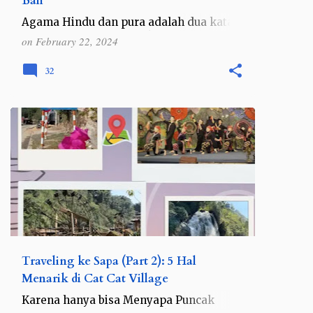
Bali
Agama Hindu dan pura adalah dua kata
yang bisa menggambarkan pulau
on
February 22, 2024
dewata, Bali. Hampir di setiap sudut Bali
bisa ditemukan pura, baik pura-pura
32
kecil yang ada setiap sudut rumah …
ASEAN
VIETNAM
Traveling ke Sapa (Part 2): 5 Hal
Menarik di Cat Cat Village
Karena hanya bisa Menyapa Puncak