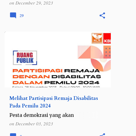
Tertinggi Vietnam dari balkon homestay,
on
December 29, 2023
akhirnya saya, Rahma, Andini dan Aris
memutuskan untuk main-main ke salah
29
satu desa tradisional di Sapa b…
REVIEW
Melihat Partisipasi Remaja Disabilitas
Pada Pemilu 2024
Pesta demokrasi yang akan
diselenggarakan pada 14 Februari 2024
on
December 03, 2023
mendatang akan menghadirkan
pengalaman yang unik bagi para remaja,