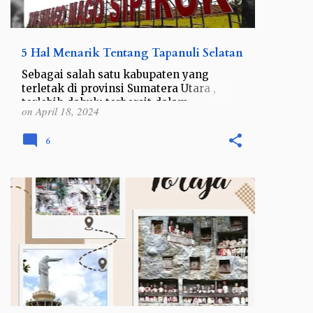
5 Hal Menarik Tentang Tapanuli Selatan
Sebagai salah satu kabupaten yang
terletak di provinsi Sumatera Utara ,
terlebih dahulu terbersit dalam
on
April 18, 2024
pemikiran saya bahwa kabupaten ini
sama seperti kabupaten-kabupaten lain
6
di…
INDONESIA
SULAWESI
SULAWESI SELATAN