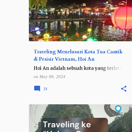
Traveling Menelusuri Kota Tua Cantik
di Pesisir Vietnam, Hoi An
Hoi An adalah sebuah kota yang terletak
di pesisir tengah Vietnam, di Provinsi
on
May 06, 2024
Quang Nam. Kota ini memiliki sejarah
yang kaya akan perpaduan budaya dan
21
menjadi salah satu tujuan w…
ASEAN
VIETNAM