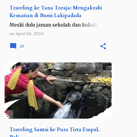
Traveling ke Tana Toraja: Mengakrabi
Kematian di Bumi Lakipadada
Meski dulu jaman sekolah dan kuliah
berkali-kali mengunjungi Sulawesi
on
April 04, 2024
Selatan, namun sebenarnya saya nyaris
tidak pernah keluar dari kota Makassar,
29
bahkan tidak keluar rumah untuk…
BALI
BALI DAN NUSA TENGGARA
INDONESIA
Traveling Santai ke Pura Tirta Empul,