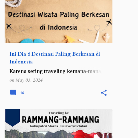
Ini Dia 6 Destinasi Paling Berkesan di
Indonesia
Karena sering traveling kemana-mana,
saya sering mendapat pertanyaan
on
May 03, 2024
destinasi terbaik atau yang paling
berkesan di Indonesia itu apa. Jawaban
16
saya selalu sama, setiap destinasi p…
INDONESIA
SULAWESI
SULAWESI SELATAN