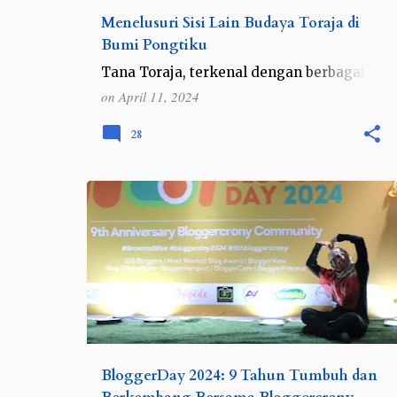
Menelusuri Sisi Lain Budaya Toraja di
Bumi Pongtiku
Tana Toraja, terkenal dengan berbagai
objek wisata adat dan religinya yang
on
April 11, 2024
kental dan telah berusia ratusan tahun.
Dahulu, Tana Toraja berada di dalam satu
28
wilayah kabupaten. Namu…
REVIEW
BloggerDay 2024: 9 Tahun Tumbuh dan