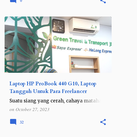
0
terutama bagi mereka yang pertama kali
menggunak…
REVIEW
Laptop HP ProBook 440 G10, Laptop
Tangguh Untuk Para Freelancer
Suatu siang yang cerah, cahaya matahari
menyinari lembut di sebuah meja kerja
on
October 27, 2023
seorang freelancer yang penuh
semangat. Ya, itulah saya kala sedang
32
bekerja di depan laptop. Aktivita…