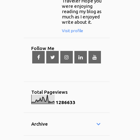
Traveler Hope you
were enjoying
reading my blog as
much as I enjoyed
write about it.
Visit profile
Follow Me
Total Pageviews
1
2
8
6
6
3
3
Archive