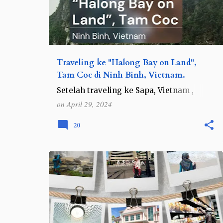
Traveling ke "Halong Bay on Land",
Tam Coc di Ninh Binh, Vietnam.
Setelah traveling ke Sapa, Vietnam ,
destinasi berikutnya adalah traveling
on
April 29, 2024
menyusuri kota kecil Tam Coc. Kota ini
menjadi salah satu destinasi kami atas
20
rekomendasi dari Rahma yan…
TIPS DAN TRIK