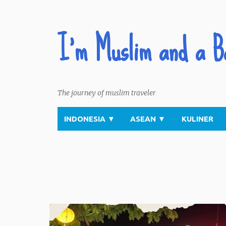
I'm Muslim and a B
The journey of muslim traveler
INDONESIA
▼
ASEAN
▼
KULINER
P
o
s
t
s
ASEAN
VIETNAM