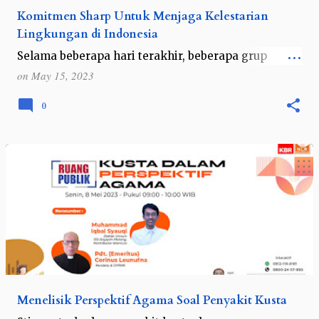
Komitmen Sharp Untuk Menjaga Kelestarian
Lingkungan di Indonesia
Selama beberapa hari terakhir, beberapa grup
Whatsapp saya mulai berceloteh soal hari-hari yang
on
May 15, 2023
terasa sangat panas. Pemanasan global yang
semakin jelas terlihat membuat kita haru…
0
Menelisik Perspektif Agama Soal Penyakit Kusta