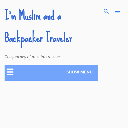
I'm Muslim and a
Skip to main content
Backpacker Traveler
The journey of muslim traveler
☰
SHOW MENU
P
o
s
t