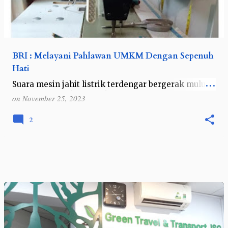
BRI : Melayani Pahlawan UMKM Dengan Sepenuh
Hati
Suara mesin jahit listrik terdengar bergerak mulus
di atas sehelai kain batik berwarna biru laut.
on
November 25, 2023
sesekali jemari lentik bergerak untuk
mengendalikan arah laju kain yang tertembus…
2