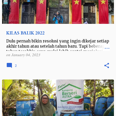
KILAS BALIK 2022
Dulu pernah bikin resolusi yang ingin dikejar setiap
akhir tahun atau setelah tahun baru. Tapi beberapa
tahun terakhir, saya mulai lebih santai menjalani
on
January 04, 2023
hidup, terutama sejak pan…
2