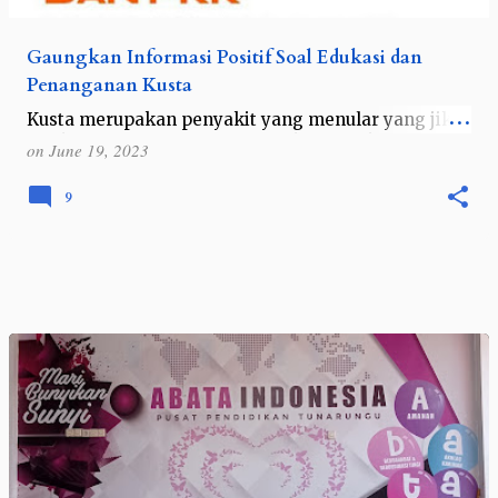
Gaungkan Informasi Positif Soal Edukasi dan
Penanganan Kusta
Kusta merupakan penyakit yang menular yang jika
tidak ditangani dengan cepat akan berakibat fatal.
on
June 19, 2023
Tapi dengan penanganan yang tepat, OYPMK bisa
sembuh dari penyakit kusta. Bahkan…
9