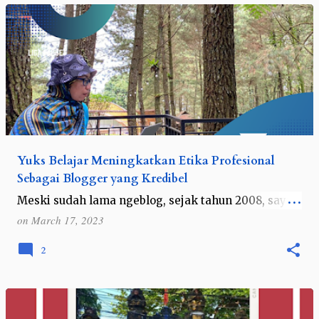
Yuks Belajar Meningkatkan Etika Profesional
Sebagai Blogger yang Kredibel
Meski sudah lama ngeblog, sejak tahun 2008, saya
tergolong blogger yang jalan sendirian, belum
on
March 17, 2023
bergabung di komunitas, jarang blogwalking, tidak
mengenal SEO blog dan tidak ada pe…
2