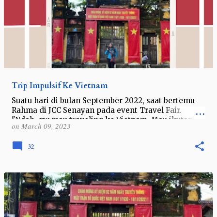
Trip Impulsif Ke Vietnam
Suatu hari di bulan September 2022, saat bertemu
Rahma di JCC Senayan pada event Travel Fair.
"Ndah, gw mau traveling ke Vietnam. Mau ikutan
on
March 09, 2023
gak?" "Sama siapa aja?…
32