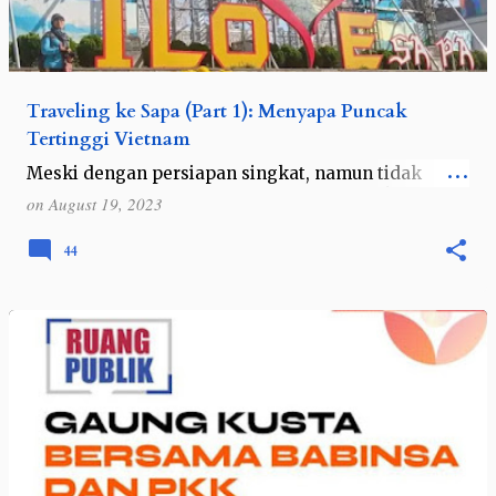
Traveling ke Sapa (Part 1): Menyapa Puncak
Tertinggi Vietnam
Meski dengan persiapan singkat, namun tidak
berarti persiapannya asal-asalan ya. Demikian pula
on
August 19, 2023
saat saya memutuskan untuk traveling impulsif ke
Vietnam . Seterburu-burunya saya me…
44