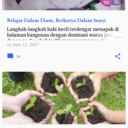
Belajar Dalam Diam, Berkarya Dalam Sunyi
Langkah-langkah kaki kecil terdengar menapak di
halaman bangunan dengan dominasi warna putih
dan ungu. Sesekali terlihat ayunan tangan dan
on
June 12, 2023
jemari di udara. Sesekali gelak tawa ter…
36