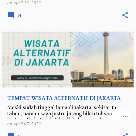
on
April 13, 2023
km dan merupakan sungai terpanjang ked…
34
TEMPAT WISATA ALTERNATIF DI JAKARTA
Meski sudah tinggal lama di Jakarta, sekitar 15
tahun, namun saya justru jarang bikin tulisan
tentang Ibukota ini. Ada sih beberapa tulisan
on
April 07, 2023
tentang Kepulauan Seribu. Namun di teng…