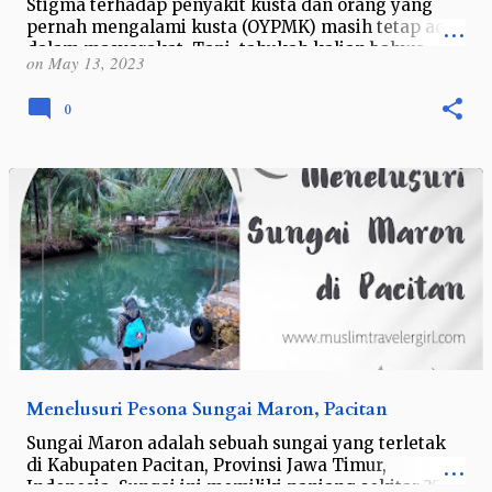
Stigma terhadap penyakit kusta dan orang yang
pernah mengalami kusta (OYPMK) masih tetap ada
dalam masyarakat. Tapi, tahukah kalian bahwa
on
May 13, 2023
penyakit kusta ini telah ada sejak ribuan…
0
Menelusuri Pesona Sungai Maron, Pacitan
Sungai Maron adalah sebuah sungai yang terletak
di Kabupaten Pacitan, Provinsi Jawa Timur,
Indonesia. Sungai ini memiliki panjang sekitar 35