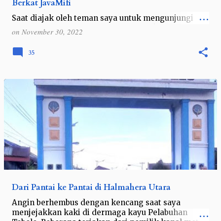
Berkat JavaMifi
Saat diajak oleh teman saya untuk mengunjungi
Vietnam, saya pun langsung mengiyakan. Proses
on
November 30, 2022
selanjutnya pun berlangsung cukup cepat, hanya
sekitar 1 bulan saja, mulai dari bikin g…
35
Dari Pantai ke Pantai di Halmahera Utara
Angin berhembus dengan kencang saat saya
menjejakkan kaki di dermaga kayu Pelabuhan