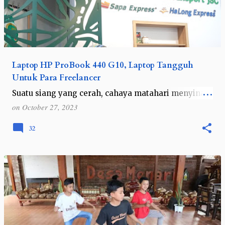
Laptop HP ProBook 440 G10, Laptop Tangguh
Untuk Para Freelancer
Suatu siang yang cerah, cahaya matahari menyinari
lembut di sebuah meja kerja seorang freelancer
on
October 27, 2023
yang penuh semangat. Ya, itulah saya kala sedang
bekerja di depan laptop. Aktivita…
32