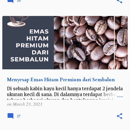
10
Menyesap Emas Hitam Premium dari Sembalun
Di sebuah kabin kayu kecil hanya terdapat 2 jendela
ukuran kecil di sana. Di dalamnya terdapat berbagai
tabung berbagai ukuran dan bentuk yang jumlahnya
on
March 23, 2023
mencapai puluhan. Begitu k…
17