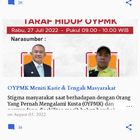
20
OYPMK Meniti Karir di Tengah Masyarakat
Stigma masyarakat saat berhadapan dengan Orang
Yang Pernah Mengalami Kusta (OYPMK) dan
penyandang disabilitas masih belum berubah.
on
August 03, 2022
Kebanyakan orang masih berpikir OYPMK dan
penyan…
16