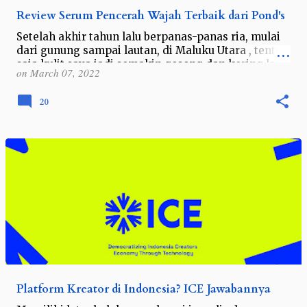
Review Serum Pencerah Wajah Terbaik dari Pond's
Setelah akhir tahun lalu berpanas-panas ria, mulai
dari gunung sampai lautan, di Maluku Utara , tentu
saja kulit saya jadi semakin gosong dan kering lah
on
March 07, 2022
ya. Maklum namanya sibuk d…
20
Platform Kreator di Indonesia? ICE Jawabannya