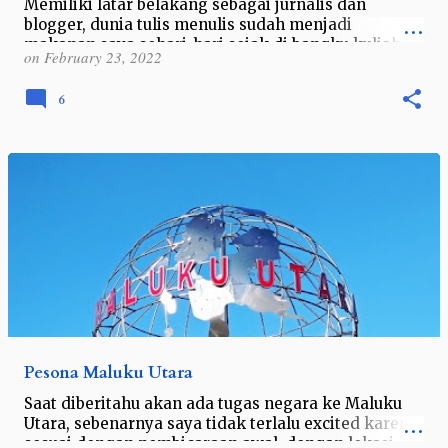
Memiliki latar belakang sebagai jurnalis dan
blogger, dunia tulis menulis sudah menjadi
makanan saya sehari-hari sejak di bangku kuliah.
on
February 23, 2022
Berbagai platform penulisan pun telah saya…
6
Pesona Maluku Utara
Saat diberitahu akan ada tugas negara ke Maluku
Utara, sebenarnya saya tidak terlalu excited karena
sesuai dengan pembicaraan awal, dengan lokasi