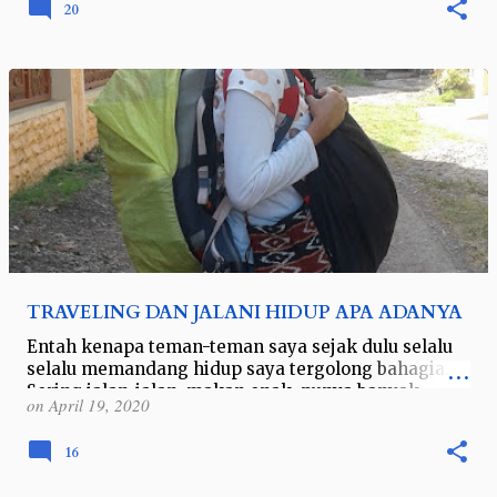
20
TRAVELING DAN JALANI HIDUP APA ADANYA
Entah kenapa teman-teman saya sejak dulu selalu
selalu memandang hidup saya tergolong bahagia.
Sering jalan-jalan, makan enak, punya banyak
on
April 19, 2020
teman di mana-mana, punya banyak uang (…
16