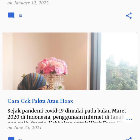
on
January 12, 2022
saya yang berada di Jawa Tengah,…
18
Cara Cek Fakta Atau Hoax
Sejak pandemi covid-19 dimulai pada bulan Maret
2020 di Indonesia, penggunaan internet di tanah air
pun naik drastis. Kebijakan untuk Work From Home
on
June 25, 2021
(WFH) dan sekolah atau pembela…