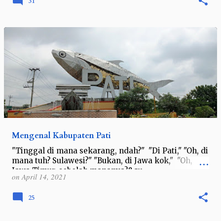
31
Mengenal Kabupaten Pati
"Tinggal di mana sekarang, ndah?" "Di Pati," "Oh, di
mana tuh? Sulawesi?" "Bukan, di Jawa kok," "Oh,
Jawa Timur, sebelah mananya?&qu…
on
April 14, 2021
25