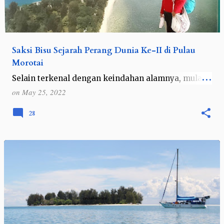
Saksi Bisu Sejarah Perang Dunia Ke-II di Pulau
Morotai
Selain terkenal dengan keindahan alamnya, mulai
dari bawah laut, pantai hingga hutannya, Kabupaten
on
May 25, 2022
Pulau Morotai ternyata juga terkenal dengan wisata
sejarahnya. Baca juga : Meng…
28