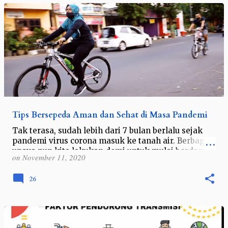
Tips Bersepeda Aman dan Sehat di Masa Pandemi
Tak terasa, sudah lebih dari 7 bulan berlalu sejak
pandemi virus corona masuk ke tanah air. Berbagai
upaya pun kita lakukan demi untuk mulai berdamai
on
November 11, 2020
dengan keadaan dan tetap menj…
26