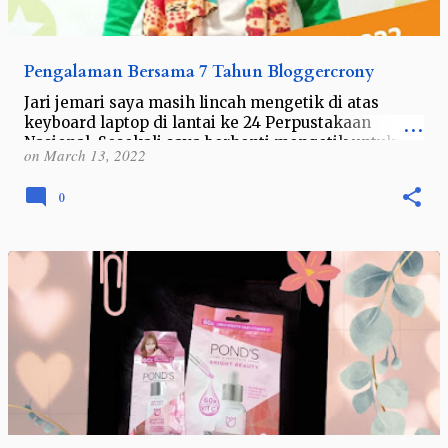
Pengalaman Bersama 7 Tahun Bloggercrony
Jari jemari saya masih lincah mengetik di atas
keyboard laptop di lantai ke 24 Perpustakaan
Nasional. Sesekali saya berhenti mengetik untuk
on
March 13, 2022
sekedar membaca hasil ketikan dan menge…
0