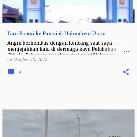
Dari Pantai ke Pantai di Halmahera Utara
Angin berhembus dengan kencang saat saya
menjejakkan kaki di dermaga kayu Pelabuhan
Tobelo. Beberapa teriakan dari pemilik kapal motor
on
October 26, 2022
lainnya memberikan tanda agar penumpang yang…
34