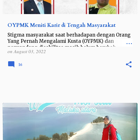
OYPMK Meniti Karir di Tengah Masyarakat
Stigma masyarakat saat berhadapan dengan Orang
Yang Pernah Mengalami Kusta (OYPMK) dan
penyandang disabilitas masih belum berubah.
on
August 03, 2022
Kebanyakan orang masih berpikir OYPMK dan
penyan…
16