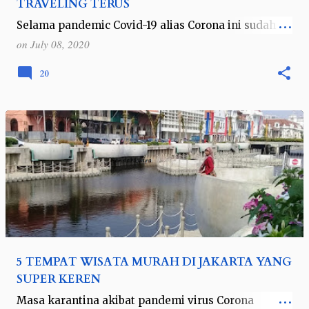
TRAVELING TERUS
Selama pandemic Covid-19 alias Corona ini sudah
pasti saya dan orang-orang yang biasa traveling
on
July 08, 2020
pun akhirnya membatalkan rencana perjalanan dan
diam di rumah saja. Yahh.. mau baga…
20
5 TEMPAT WISATA MURAH DI JAKARTA YANG
SUPER KEREN
Masa karantina akibat pandemi virus Corona