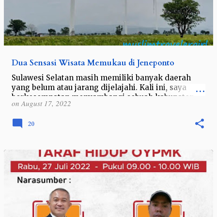
Dua Sensasi Wisata Memukau di Jeneponto
Sulawesi Selatan masih memiliki banyak daerah
yang belum atau jarang dijelajahi. Kali ini, saya
berkesempatan menyambangi sebuah kabupaten
on
August 17, 2022
tetangga Bulukumba, yaitu kabupaten Jene…
20