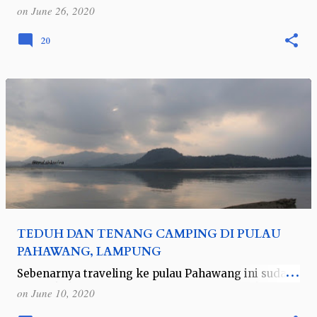
memang membuat rencana semua orang, termasuk
on
June 26, 2020
saya, jadi banyak yang batal. Apalagi saat
mendekati libur lebaran. Namun, meskipun jadwal
20
…
TEDUH DAN TENANG CAMPING DI PULAU
PAHAWANG, LAMPUNG
Sebenarnya traveling ke pulau Pahawang ini sudah
saya lakukan beberapa tahun silam. Namun karena
on
June 10, 2020
tingkat kemalasan plus sifat moody yang tidak jelas
juntrungannya, akhirnya baru…