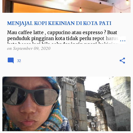
MENJAJAL KOPI KEKINIAN DI KOTA PATI
Mau caffee latte , cappucino atau espresso ? Buat
penduduk pinggiran kota tidak perlu repot harus ke
kota besar lagi bila sekadar ingin ngopi kekinian. Di
on
September 09, 2020
kota kecil Pati, contoh…
32