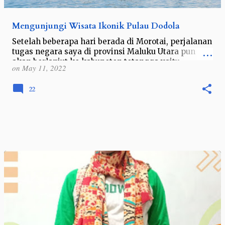
Mengunjungi Wisata Ikonik Pulau Dodola
Setelah beberapa hari berada di Morotai, perjalanan
tugas negara saya di provinsi Maluku Utara pun
akan berlanjut ke kabupeten tetangga yaitu
on
May 11, 2022
Kabupaten Halmahera Utara. Namun mes…
22