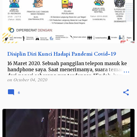
Disiplin Diri Kunci Hadapi Pandemi Covid-19
16 Maret 2020. Sebuah panggilan telepon masuk ke
handphone saya. Saat menerimanya, suara teman
dari negeri seberang pun terdengar, “Endah, kamu
on
October 04, 2020
tidak usah ke Malaysia ya. Besok ki…
6