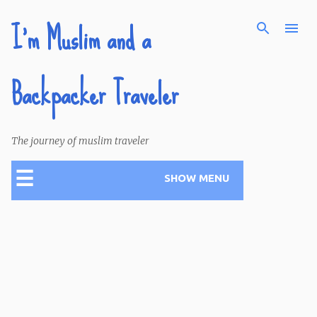
I'm Muslim and a
Skip to main content
Backpacker Traveler
The journey of muslim traveler
☰
SHOW MENU
P
o
s
t