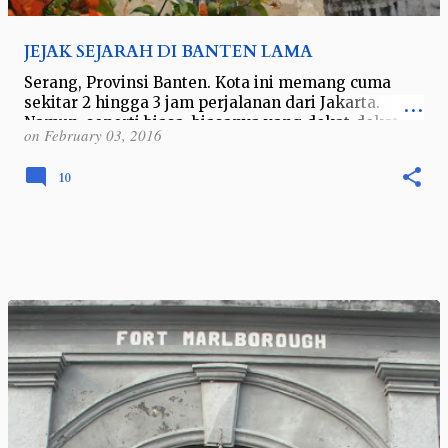
JEJAK SEJARAH DI BANTEN LAMA
Serang, Provinsi Banten. Kota ini memang cuma
sekitar 2 hingga 3 jam perjalanan dari Jakarta.
Namun, seperti biasa, biasanya yang dekat-dekat itu
on
February 03, 2016
justru terlambat dijelajahi …
10