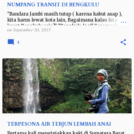
NUMPANG TRANSIT DI BENGKULU
"Bandara Jambi masih tutup ( karena kabut asap ),
kita harus lewat kota lain, Bagaimana kalau kita
lewat Bengkulu saja?" "Bengkulu lagi" Serempak
on
September 30, 2015
saya, fotogr…
8
TERPESONA AIR TERJUN LEMBAH ANAI
Pertama kali menginjakkan kaki di Sumatera Barat,