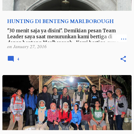
HUNTING DI BENTENG MARLBOROUGH
"30 menit saja ya disini". Demikian pesan Team
Leader saya saat menurunkan kami bertiga di
depan benteng Marlborough. Kami bertiga cuma
on
January 27, 2016
lirik-lirikan sambil bilang &qu…
4