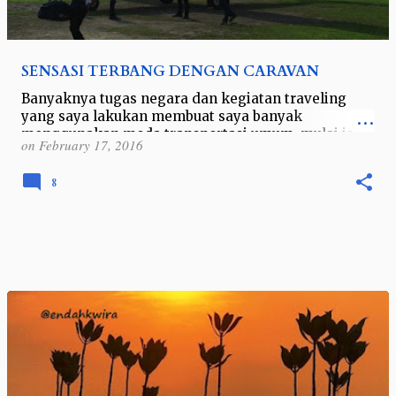
SENSASI TERBANG DENGAN CARAVAN
Banyaknya tugas negara dan kegiatan traveling
yang saya lakukan membuat saya banyak
menggunakan moda transportasi umum, mulai jalur
on
February 17, 2016
darat, laut hingga udara. Jika jaraknya jauh da…
8