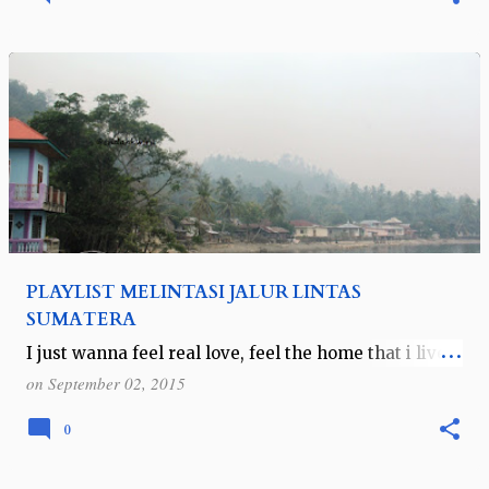
PLAYLIST MELINTASI JALUR LINTAS
SUMATERA
I just wanna feel real love, feel the home that i live
in. Not sure I understand, this roads I've been
on
September 02, 2015
giving. (Robbie William - Feel) Lagunya feel dari
robbie williams …
0