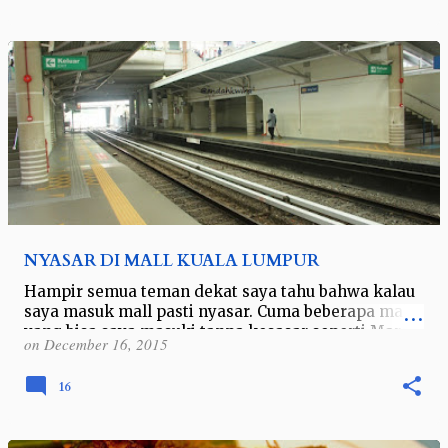
NYASAR DI MALL KUALA LUMPUR
Hampir semua teman dekat saya tahu bahwa kalau
saya masuk mall pasti nyasar. Cuma beberapa mall
yang bisa saya masuki tanpa kesasar seperti Margo
on
December 16, 2015
City dan Cilandak Town Square kar…
16