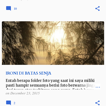
10
IRONI DI BATAS SENJA
Entah berapa folder foto yang saat ini saya miliki
pasti hampir semuanya berisi foto berwarna jingga
dari turun atau terbitnya sang surya. Entah berapa
on
December 23, 2015
puluh angle yang saya gunak…
2