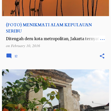
(FOTO) MENIKMATI ALAM KEPULAUAN
SERIBU
Ditengah deru kota metropolitan, Jakarta ternyata
memiliki alam yang masih asri dan indah.
on
February 10, 2016
Kabupaten Kepulauan Seribu dengan total 362 pulau
menawarkan alam yang menakjubkan, yan…
12