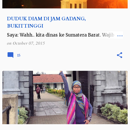
DUDUK DIAM DI JAM GADANG,
BUKITTINGGI
Saya: Wahh.. kita dinas ke Sumatera Barat. Wajib
ambil gambar ikon Sumbar nih. yuks ke Jam
on
October 07, 2015
Gadang.. Teman : Jauh Endah.. itu letaknya 4 jam
dari Padang.. Saya: ohh kalau begitu…
15