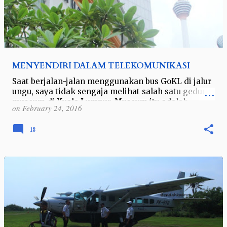
MENYENDIRI DALAM TELEKOMUNIKASI
Saat berjalan-jalan menggunakan bus GoKL di jalur
ungu, saya tidak sengaja melihat salah satu gedung
museum di Kuala Lumpur. Museum itu adalah
on
February 24, 2016
Telekom Muzium, atau dalam bahasa In…
18