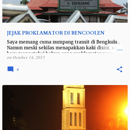
JEJAK PROKLAMATOR DI BENCOOLEN
Saya memang cuma numpang transit di Bengkulu .
Namun meski sekilas menapakkan kaki disini, saya
baru mengetahui bahwa sang proklamator pernah
on
October 14, 2015
diasingkan disini. *belajar sejarah l…
4