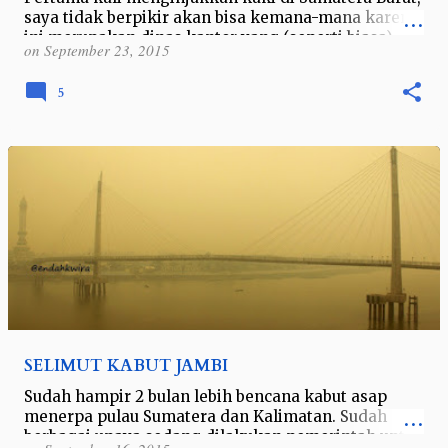
saya tidak berpikir akan bisa kemana-mana karena
ini merupakan dinas kantor yang (seperti biasa)
on
September 23, 2015
waktunya mepet. Saat sedang da…
5
SELIMUT KABUT JAMBI
Sudah hampir 2 bulan lebih bencana kabut asap
menerpa pulau Sumatera dan Kalimatan. Sudah
berbagai upaya sedang dilakukan pemerintah untuk