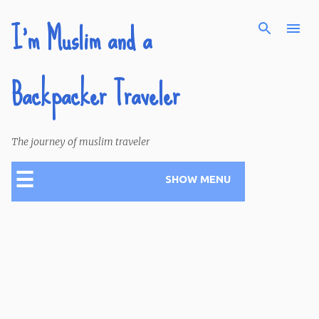
I'm Muslim and a
Skip to main content
Backpacker Traveler
The journey of muslim traveler
☰
SHOW MENU
P
o
s
t