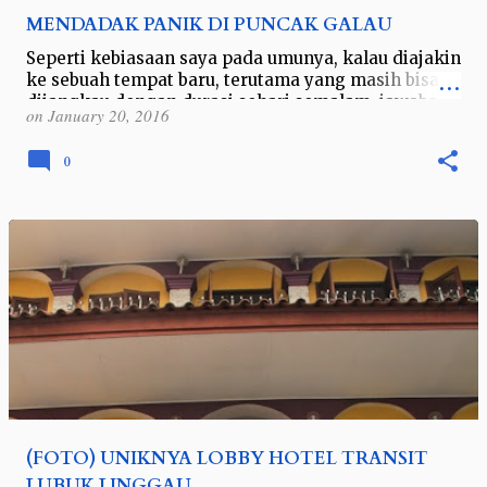
MENDADAK PANIK DI PUNCAK GALAU
Seperti kebiasaan saya pada umunya, kalau diajakin
ke sebuah tempat baru, terutama yang masih bisa
dijangkau dengan durasi sehari semalam, jawaban
on
January 20, 2016
iya sudah pasti akan segera melu…
0
(FOTO) UNIKNYA LOBBY HOTEL TRANSIT
LUBUK LINGGAU