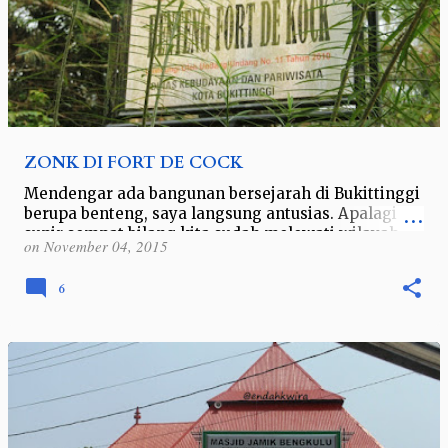
ZONK DI FORT DE COCK
Mendengar ada bangunan bersejarah di Bukittinggi
berupa benteng, saya langsung antusias. Apalagi
supir sempat bilang kita sudah melewati wilayah
on
November 04, 2015
benteng itu beberapa kali dalam se…
6