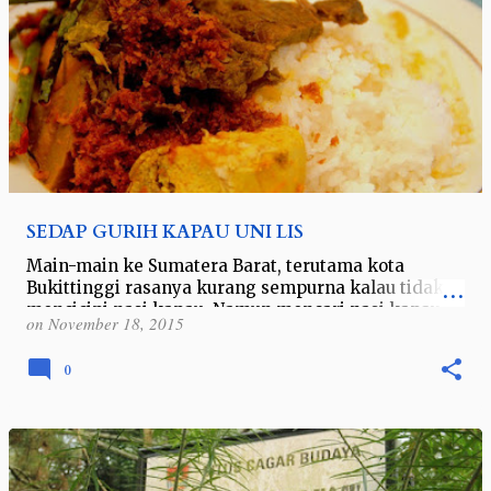
SEDAP GURIH KAPAU UNI LIS
Main-main ke Sumatera Barat, terutama kota
Bukittinggi rasanya kurang sempurna kalau tidak
mencicipi nasi kapau. Namun mencari nasi kapau
on
November 18, 2015
yang benar-benar enak, enak di lidah dan …
0