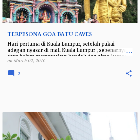
TERPESONA GOA BATU CAVES
Hari pertama di Kuala Lumpur, setelah pakai
adegan nyasar di mall Kuala Lumpur , sebenarnya
saya belum memutuskan hendak dan akan kemana
on
March 02, 2016
hari itu. Namun saat melihat ada tujuan ke…
2