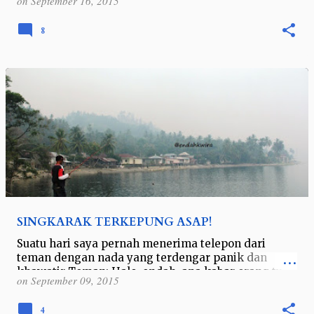
on
September 16, 2015
mengatasinya. Namun, sepertinya memang b…
8
SINGKARAK TERKEPUNG ASAP!
Suatu hari saya pernah menerima telepon dari
teman dengan nada yang terdengar panik dan
khawatir Teman: Halo, endah, apa kabar orang tua
on
September 09, 2015
kamu disana??? *terdengar panik* Saya :…
4