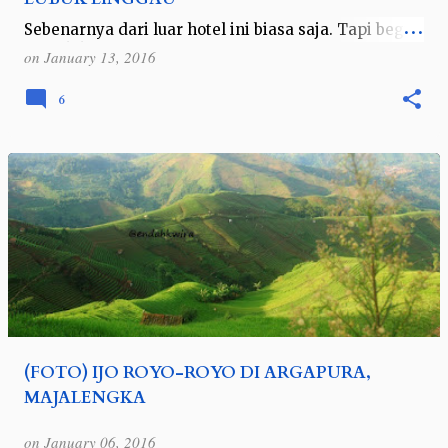
Sebenarnya dari luar hotel ini biasa saja. Tapi begitu
masuk ke dalam lobbynya, saya terpesona dengan
on
January 13, 2016
desain interiornya yang sangat artisitik. Bahkan
pemiliknya dengan pede-nya …
6
(FOTO) IJO ROYO-ROYO DI ARGAPURA,
MAJALENGKA
on
January 06, 2016