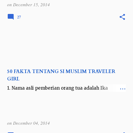
mas Depz kalau foto saya terpilih menjadi
on
December 15, 2014
pemenang Turnamen Foto Perjalanan Ronde ke 52
yang bertema Framing. Padahal pas kirim fotonya…
27
50 FAKTA TENTANG SI MUSLIM TRAVELER
GIRL
1. Nama asli pemberian orang tua adalah Ika
Wirawati. Nama Endah Kurnia adalah nama
pemberian eyang putri dan eyang kakung dari
keluarga bapak. 2. Anak pertama dari 4 bersaud…
on
December 04, 2014