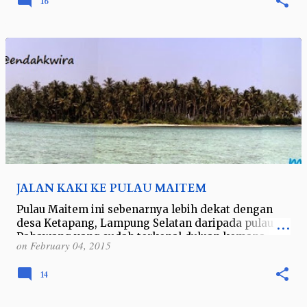
16
JALAN KAKI KE PULAU MAITEM
Pulau Maitem ini sebenarnya lebih dekat dengan
desa Ketapang, Lampung Selatan daripada pulau
Pahawang yang sudah terkenal duluan kemana-
on
February 04, 2015
mana. Akses menuju ke pulau ini bisa …
14