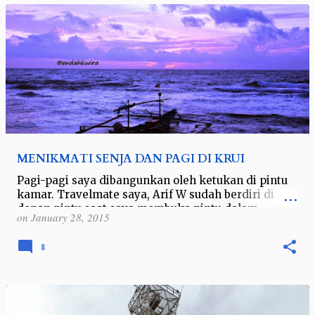
MENIKMATI SENJA DAN PAGI DI KRUI
Pagi-pagi saya dibangunkan oleh ketukan di pintu
kamar. Travelmate saya, Arif W sudah berdiri di
depan pintu saat saya membuka pintu dalam
on
January 28, 2015
keadaan setengah sadar. Saya : ada …
8