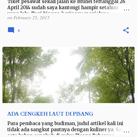
Tiket pesawat sekali jalan ke Brunei tertanggal 26
April 2014 sudah saya kantongi hampir setahun
yang lalu. Tapi hingga 2 minggu menjelang
on
February 25, 2015
keberangkatan saya masih memegang sur…
6
ADA CENGKEH LAUT DI PISANG
Para pembaca yang budiman, judul artikel kali ini
tidak ada sangkut pautnya dengan kuliner ya. Salah
satu kebun cengkeh di pulau Pisang Beberapa