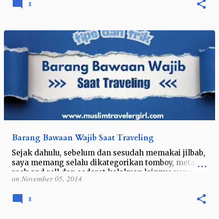
8
Barang Bawaan Wajib Saat Traveling
Sejak dahulu, sebelum dan sesudah memakai jilbab,
saya memang selalu dikategorikan tomboy, metal,
rock and roll dan sederet kelakuan lainnya yang
on
November 05, 2014
seharusnya sih milik para lelaki.…
8