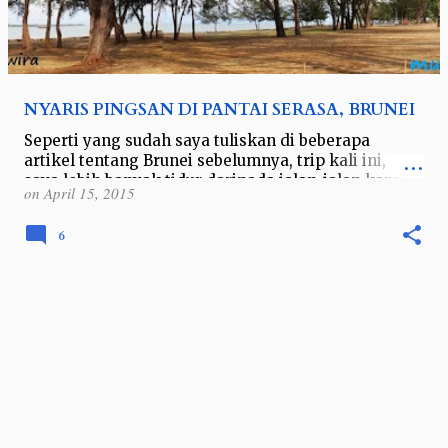
NYARIS PINGSAN DI PANTAI SERASA, BRUNEI
Seperti yang sudah saya tuliskan di beberapa
artikel tentang Brunei sebelumnya, trip kali ini,
saya lebih banyak tidur daripada jalan-jalan karena
on
April 15, 2015
kecapekan kerja. *Workaho…
6