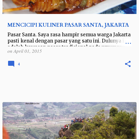
MENCICIPI KULINER PASAR SANTA, JAKARTA
Pasar Santa. Saya rasa hampir semua warga Jakarta
pasti kenal dengan pasar yang satu ini. Dulunya ini
adalah kawasan pasar tradisional pada umumnya
on
April 01, 2015
yang bisa ditemukan di mana saj…
4