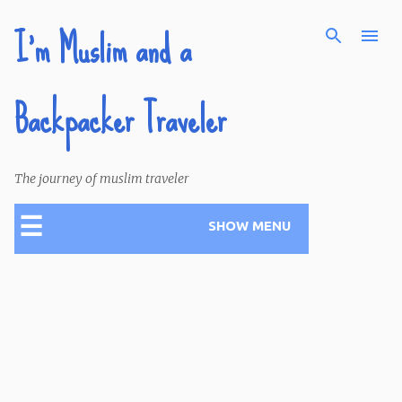
I'm Muslim and a
Skip to main content
Backpacker Traveler
The journey of muslim traveler
☰
SHOW MENU
P
o
s
t