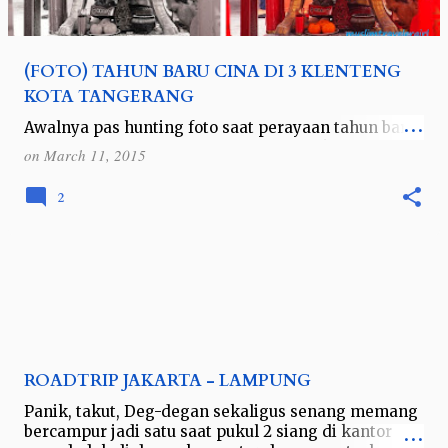
(FOTO) TAHUN BARU CINA DI 3 KLENTENG
KOTA TANGERANG
Awalnya pas hunting foto saat perayaan tahun baru
Cina, 19 Februari lalu, saya berniat untuk membuat
on
March 11, 2015
photostory dalam bentuk hitam putih. Bahkan
judulnya pun sudah terpikirkan &qu…
2
ROADTRIP JAKARTA - LAMPUNG
Panik, takut, Deg-degan sekaligus senang memang
bercampur jadi satu saat pukul 2 siang di kantor