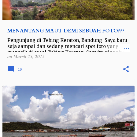
MENANTANG MAUT DEMI SEBUAH FOTO???
Pengunjung di Tebing Keraton, Bandung Saya baru
saja sampai dan sedang mencari spot foto yang
menarik di areal Tebing Keraton. Saat itu pinggiran
on
March 25, 2015
tebing yang sudah dipagari i…
10