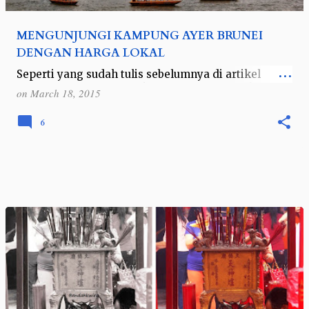
MENGUNJUNGI KAMPUNG AYER BRUNEI
DENGAN HARGA LOKAL
Seperti yang sudah tulis sebelumnya di artikel
Hecticnya mau berlibur ke Brunei , saya tidak punya
on
March 18, 2015
waktu untuk melakukan riset mengenai tempat-
tempat wisata di Brunei. Namun berun…
6