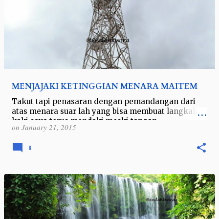
MENJAJAKI KETINGGIAN MENARA MAITEM
Takut tapi penasaran dengan pemandangan dari
atas menara suar lah yang bisa membuat langkah
kaki saya terus mendaki meski tangan
on
January 21, 2015
mencengkeram plang tangga dengan erat. Rasa
meng…
8