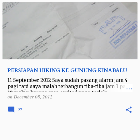
PERSIAPAN HIKING KE GUNUNG KINABALU
11 September 2012 Saya sudah pasang alarm jam 4
pagi tapi saya malah terbangun tiba-tiba jam 3 pagi.
Mungkin karena rasa excited yang terlalu
on
December 08, 2012
berlebihan sehingga membuat otak sa…
27