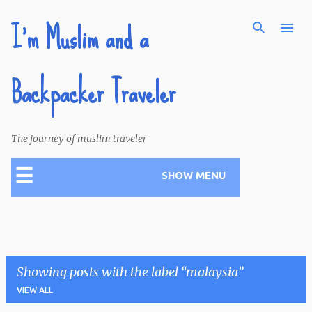
I'm Muslim and a
Skip to main content
Backpacker Traveler
The journey of muslim traveler
☰
SHOW MENU
Showing posts with the label
malaysia
VIEW ALL